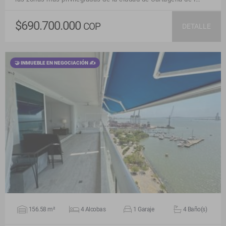
$690.700.000
COP
DETALLE
🤝 INMUEBLE EN NEGOCIACIÓN ✍
VER DETALLES
156.58 m²
4 Alcobas
1 Garaje
4 Baño(s)