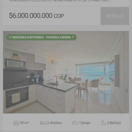
VENDEMOS EXCLUSIVO APARTAMENTO DE 3 HABITACI…
$6.000.000.000
COP
DETALLE
📌 INMUEBLE DISPONIBLE - FRIENDLY AIRBNB 📍
VER DETALLES
99 m²
2 Alcobas
1 Garaje
2 Baño(s)