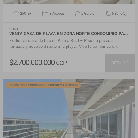
250 m²
3 Alcobas
2 Garaje
6 Baño(s)
Casa
VENTA CASA DE PLAYA EN ZONA NORTE CONDOMINIO PA…
Exclusiva casa de lujo en Palma Real – Piscina privada,
terrazas y acceso directo a la playa. Vive la combinación…
$2.700.000.000
COP
DETALLE
📌 INMUEBLE DISPONIBLE - FRIENDLY AIRBNB 🙋‍♂️
VER DETALLES