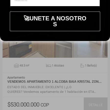
🚀UNETE A NOSOTRO
S
VER DETALLES
48.3 m²
1 Alcobas
1 Baño(s)
Apartamento
VENDEMOS APARTAMENTO 1 ALCOBA BAIA KRISTAL ZON…
ESTADO DEL INMUEBLE: EXCELENTE | ¿LO
QUIERES? Vendemos apartamento de 1 habitación en ETA…
$530.000.000
COP
DETALLE