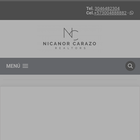
Tel.
3046482304
Cel.
+573004888882
-
MENÚ