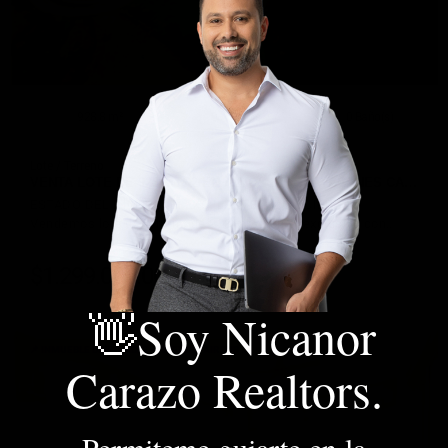
928.8 m²
0 Alcobas
0 Baño(s)
Lote / Terreno
VENTA LOTE DE 928 MTS2 EN ALTOS DE GUAYACANES CA…
ESTADO DEL INMUEBLE: EXCELENTE | ¿LO QUIERES?
Vendemos lote de terreno de 928 mts2 en el exclusivo con…
$1.299.000.000
COP
DETALLE
👋Soy Nicanor
📌 INMUEBLE DISPONIBLE - FRIENDLY AIRBNB 🙋‍♂️
Carazo Realtors.