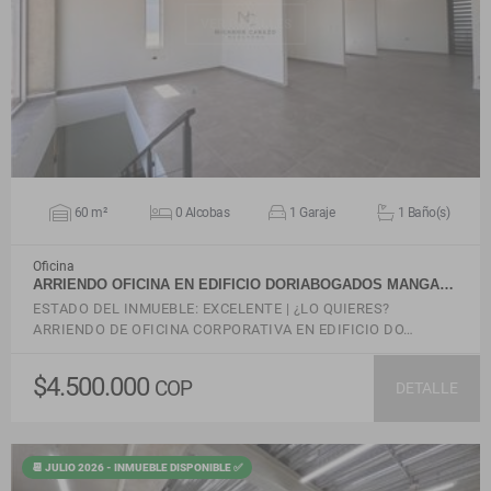
VER DETALLES
60 m²
0 Alcobas
1 Garaje
1 Baño(s)
Oficina
ARRIENDO OFICINA EN EDIFICIO DORIABOGADOS MANGA…
ESTADO DEL INMUEBLE: EXCELENTE | ¿LO QUIERES?
ARRIENDO DE OFICINA CORPORATIVA EN EDIFICIO DO…
$4.500.000
COP
DETALLE
📆 JULIO 2026 - INMUEBLE DISPONIBLE ✅