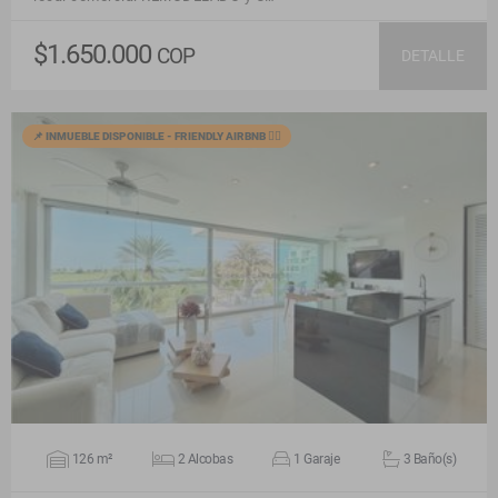
$1.650.000
COP
DETALLE
📌 INMUEBLE DISPONIBLE - FRIENDLY AIRBNB 🙋‍♂️
VER DETALLES
126 m²
2 Alcobas
1 Garaje
3 Baño(s)