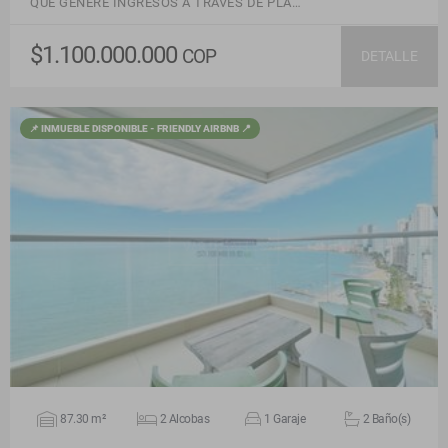
QUE GENERE INGRESOS A TRAVES DE PLA…
$1.100.000.000
COP
DETALLE
📌 INMUEBLE DISPONIBLE - FRIENDLY AIRBNB 📍
VER DETALLES
87.30 m²
2 Alcobas
1 Garaje
2 Baño(s)