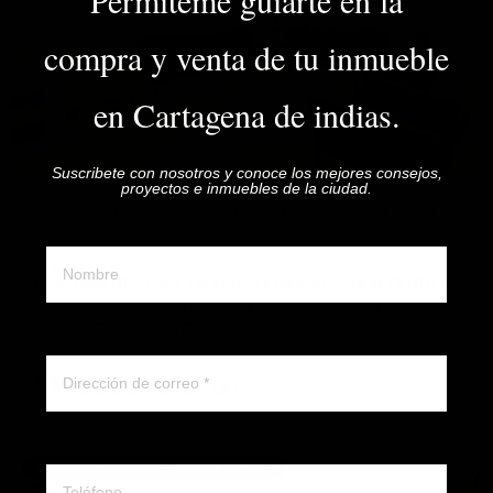
Permiteme guiarte en la
VER DETALLES
compra y venta de tu inmueble
en Cartagena de indias.
Suscribete con nosotros y conoce los mejores consejos,
proyectos e inmuebles de la ciudad.
76 m²
1 Alcobas
1 Baño(s)
Nombre y apellido
Apartamento
APARTAMENTO LOFT EN VENTA EDIFICIO GANEM CENTR…
NICANOR CARAZO REALTORS - ESTADO DEL INMUEBLE:
EXCELENTE - ¿LO QUIERES? Vendemos apartamento tip…
Correo electronico
$1.360.000.000
COP
DETALLE
Whatsapp ó telefono
📌 INMUEBLE DISPONIBLE - FRIENDLY AIRBNB 📍