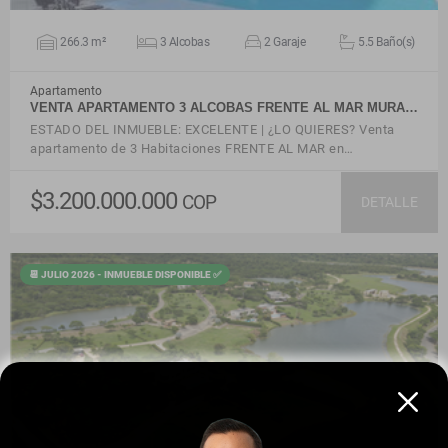
266.3 m²
3 Alcobas
2 Garaje
5.5 Baño(s)
Apartamento
VENTA APARTAMENTO 3 ALCOBAS FRENTE AL MAR MURA…
ESTADO DEL INMUEBLE: EXCELENTE | ¿LO QUIERES? Venta
apartamento de 3 Habitaciones FRENTE AL MAR en…
$3.200.000.000
COP
DETALLE
📆 JULIO 2026 - INMUEBLE DISPONIBLE ✅
VER DETALLES