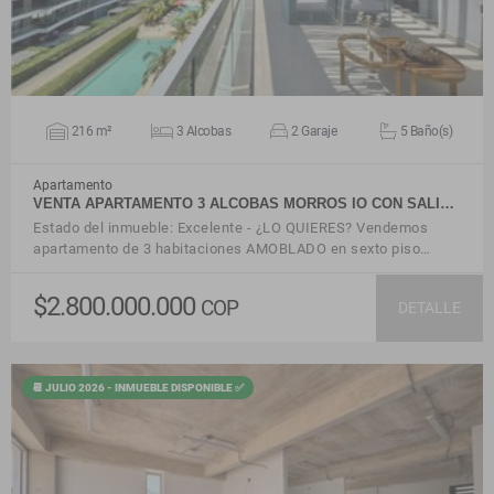
216 m²
3 Alcobas
2 Garaje
5 Baño(s)
Apartamento
VENTA APARTAMENTO 3 ALCOBAS MORROS IO CON SALI…
Estado del inmueble: Excelente - ¿LO QUIERES? Vendemos
apartamento de 3 habitaciones AMOBLADO en sexto piso…
$2.800.000.000
COP
DETALLE
📆 JULIO 2026 - INMUEBLE DISPONIBLE ✅