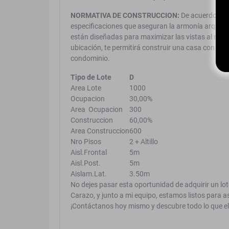
NORMATIVA DE CONSTRUCCION:
De acuerdo con 
especificaciones que aseguran la armonía arquitec
están diseñadas para maximizar las vistas al mar y 
ubicación, te permitirá construir una casa con alti
condominio.
Tipo de Lote
D
Area Lote
1000
Ocupacion
30,00%
Area Ocupacion
300
Construccion
60,00%
Area Construccion
600
Nro Pisos
2 + Altillo
Aisl.Frontal
5m
Aisl.Post.
5m
Aislam.Lat.
3.50m
No dejes pasar esta oportunidad de adquirir un l
Carazo, y junto a mi equipo, estamos listos para a
¡Contáctanos hoy mismo y descubre todo lo que el