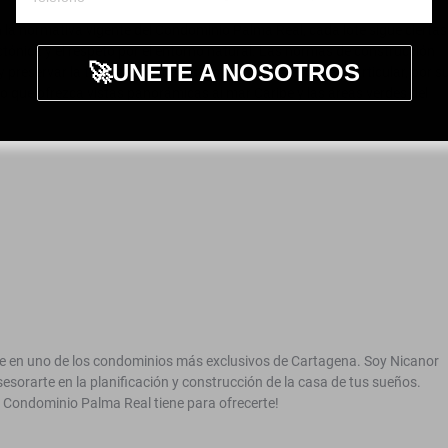
la normativa vigente del Condominio Palma Real, cada lote sigue ciertas
tónica y el respeto por el entorno natural. Las normas de construcción
🚀UNETE A NOSOTROS
preservar la tranquilidad de los residentes. Este lote en particular, por s
llo que ofrezca vistas panorámicas al mar Caribe y las áreas verdes del
ote en uno de los condominios más exclusivos de Cartagena. Soy Nicanor
sesorarte en la planificación y construcción de la casa de tus sueños.
 Condominio Palma Real tiene para ofrecerte!