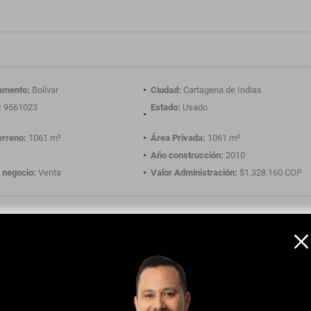
amento:
Bolívar
Ciudad:
Cartagena de Indias
:
9561023
Estado:
Usado
erreno:
1061 m²
Área Privada:
1061 m²
Año construcción:
2010
 negocio:
Venta
Valor Administración:
$1.328.160 COP