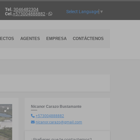
Tel.
3046482304
Select Language
▼
Cel.
+573004888882
-
YECTOS
AGENTES
EMPRESA
CONTÁCTENOS
Nicanor Carazo Bustamante
+573004888882
nicanor.carazo@gmail.com
¿Prefieres que te contactemos?