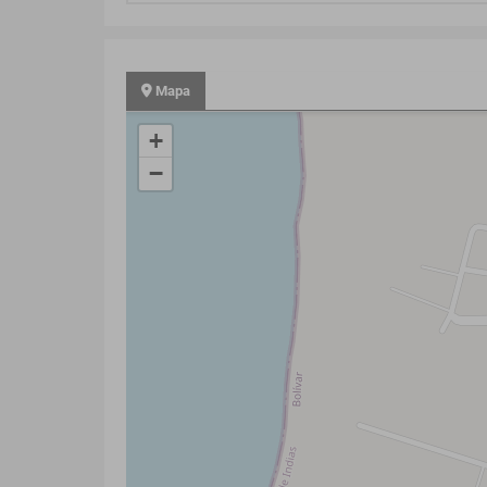
Mapa
+
−