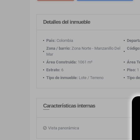
Detalles del inmueble
País:
Colombia
Depart
Zona / barrio:
Zona Norte - Manzanillo Del
Código
Mar
Área Construida:
1061 m²
Área T
Estrato:
6
Piso:
1
Tipo de inmueble:
Lote / Terreno
Tipo de
Características internas
Vista panorámica