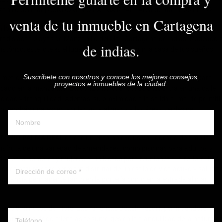
nzanillo del mar | CONDOMINIO PALMA REAL | Area de lote: 1.061 mts2
venta de tu inmueble en Cartagena
 lote de 1.061 m² en el exclusivo Condominio Palma Real, el único
aradisíacas playas de Manzanillo del Mar, Cartagena de Indias. Rodeado 
de indias.
stórico, este lote es el lugar ideal para construir la casa de tus sueños
Suscribete con nosotros y conoce los mejores consejos,
4 metros y un largo de 45 metros, brindándote el espacio perfecto para
proyectos e inmuebles de la ciudad.
icado en la manzana F del condominio, el lote se encuentra en una calle
acidad y tranquilidad. Además, su proximidad a la salida al mar te permiti
Nombre y apellido
illo, tendrás una espectacular vista al mar y a las áreas verdes del
MINIO PALMA REAL
ofrece un entorno exclusivo, rodeado de amplias
Disfruta de una variedad de amenidades, como piscinas para adultos y
Correo electronico
os para hombres y mujeres, y un kiosco para reuniones al aire libre. Las
ques naturales te permiten disfrutar de un estilo de vida activo y saludab
igilancia permanente tanto en la portería como en la entrada al mar,
Whatsapp ó telefono
 solo 8 minutos del Hotel Las Américas Beach Resort, permitiéndote
de Cartagena, todo mientras te sumerges en la tranquilidad de la naturale