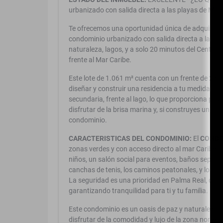
urbanizado con salida directa a las playas de Ma
Te ofrecemos una oportunidad única de adquirir un
condominio urbanizado con salida directa a las p
naturaleza, lagos, y a solo 20 minutos del Centro Hi
frente al Mar Caribe.
Este lote de 1.061 m² cuenta con un frente de 24.
diseñar y construir una residencia a tu medida. Ub
secundaria, frente al lago, lo que proporciona priv
disfrutar de la brisa marina y, si construyes un alt
condominio.
CARACTERISTICAS DEL CONDOMINIO:
El
CONDO
zonas verdes y con acceso directo al mar Caribe. 
niños, un salón social para eventos, baños separad
canchas de tenis, los caminos peatonales, y los par
La seguridad es una prioridad en Palma Real, con v
garantizando tranquilidad para ti y tu familia.
Este condominio es un oasis de paz y naturaleza a
disfrutar de la comodidad y lujo de la zona norte 