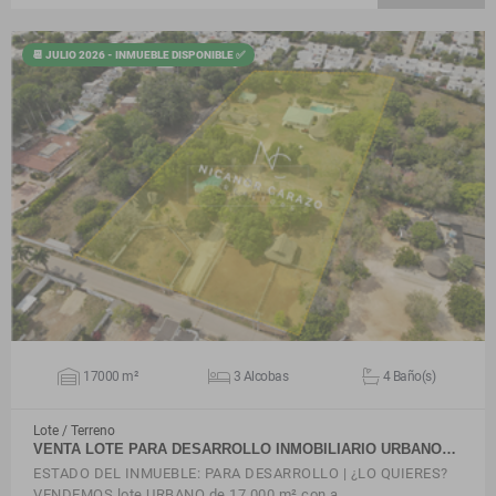
📆 JULIO 2026 - INMUEBLE DISPONIBLE ✅
VER DETALLES
17000 m²
3 Alcobas
4 Baño(s)
Lote / Terreno
VENTA LOTE PARA DESARROLLO INMOBILIARIO URBANO…
ESTADO DEL INMUEBLE: PARA DESARROLLO | ¿LO QUIERES?
VENDEMOS lote URBANO de 17.000 m² con a…