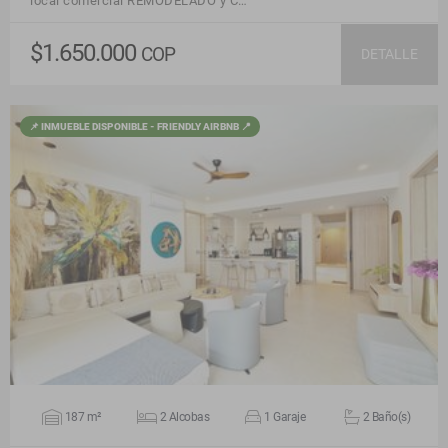
local comercial REMODELADO y C…
$1.650.000
COP
DETALLE
📌 INMUEBLE DISPONIBLE - FRIENDLY AIRBNB 📍
VER DETALLES
187 m²
2 Alcobas
1 Garaje
2 Baño(s)