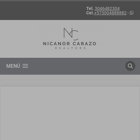
Tel.
3046482304
Cel.
+573004888882
-
MENÚ