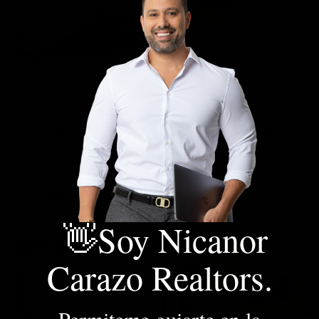
142 m²
3 Alcobas
2 Garaje
3 Baño(s)
Apartamento
VENTA APARTAMENTO 3 HABITACIONES ICON 8 CASTILLO…
ESTADO DEL INMUEBLE: EXCELENTE | ¿LO QUIERES?
VENDEMOS APARTAMENTO DE 3 HABITACIONES EN C…
$1.590.000.000
COP
DETALLE
👋Soy Nicanor
📌 INMUEBLE DISPONIBLE - FRIENDLY AIRBNB 📍
Carazo Realtors.