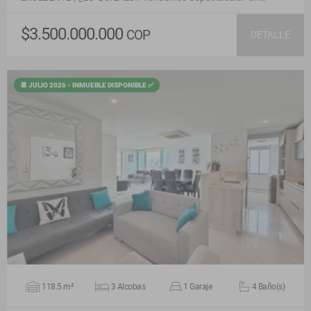
$3.500.000.000
COP
DETALLE
📆 JULIO 2026 - INMUEBLE DISPONIBLE ✅
VER DETALLES
118.5 m²
3 Alcobas
1 Garaje
4 Baño(s)