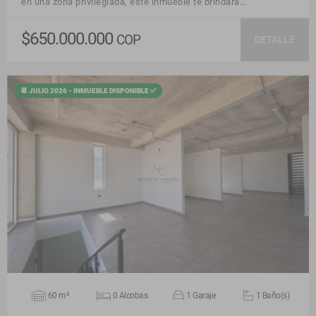
en una zona privilegiada, este inmueble te brindará…
$650.000.000
COP
DETALLE
📆 JULIO 2026 - INMUEBLE DISPONIBLE ✅
VER DETALLES
60 m²
0 Alcobas
1 Garaje
1 Baño(s)