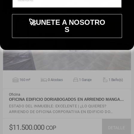
🚀UNETE A NOSOTRO
S
VER DETALLES
160 m²
0 Alcobas
1 Garaje
1 Baño(s)
Oficina
OFICINA EDIFICIO DORIABOGADOS EN ARRIENDO MANGA…
ESTADO DEL INMUEBLE: EXCELENTE | ¿LO QUIERES?
ARRIENDO DE OFICINA CORPORATIVA EN EDIFICIO DO…
$11.500.000
COP
DETALLE