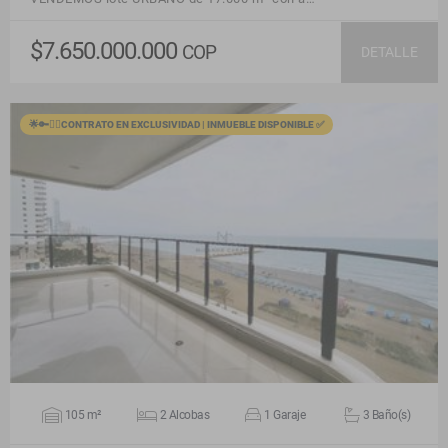
$7.650.000.000
COP
DETALLE
🌟🔑🙋‍♂️CONTRATO EN EXCLUSIVIDAD | INMUEBLE DISPONIBLE ✅
VER DETALLES
105 m²
2 Alcobas
1 Garaje
3 Baño(s)