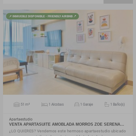
📌 INMUEBLE DISPONIBLE - FRIENDLY AIRBNB 📍
VER DETALLES
51 m²
1 Alcobas
1 Garaje
1 Baño(s)
Apartaestudio
VENTA APARTASUITE AMOBLADA MORROS ZOE SERENA…
¿LO QUIERES? Vendemos este hermoso apartaestudio ubicado