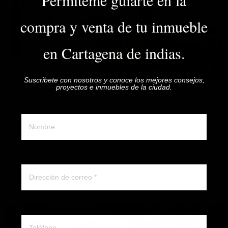
Permiteme guiarte en la
VER DETALLES
compra y venta de tu inmueble
en Cartagena de indias.
Suscribete con nosotros y conoce los mejores consejos,
proyectos e inmuebles de la ciudad.
78 m²
2 Alcobas
1 Garaje
2 Baño(s)
Nombre y apellido
Apartamento
EN VENTA APARTAMENTO DE 2 ALCOBAS BAIA KRISTAL Z…
ESTADO DEL INMUEBLE: Excelente | ¿LO QUIERES? Vendemos
apartamento de 2 habitación en ETA…
Correo electronico
$850.000.000
COP
DETALLE
Whatsapp ó telefono
📆 JULIO 2026 - INMUEBLE DISPONIBLE ✅