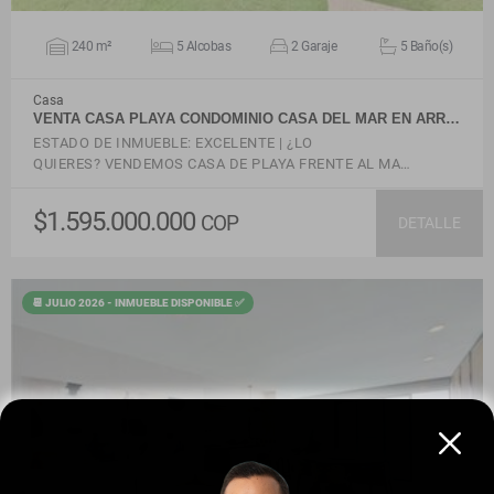
240 m²
5 Alcobas
2 Garaje
5 Baño(s)
Casa
VENTA CASA PLAYA CONDOMINIO CASA DEL MAR EN ARR…
ESTADO DE INMUEBLE: EXCELENTE | ¿LO
QUIERES? VENDEMOS CASA DE PLAYA FRENTE AL MA…
$1.595.000.000
COP
DETALLE
📆 JULIO 2026 - INMUEBLE DISPONIBLE ✅
VER DETALLES