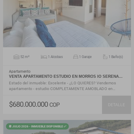
VER DETALLES
52 m²
1 Alcobas
1 Garaje
1 Baño(s)
Apartamento
VENTA APARTAMENTO ESTUDIO EN MORROS IO SERENA…
Estado del inmueble: Excelente - ¿LO QUIERES? Vendemos
apartamento - estudio COMPLETAMENTE AMOBLADO en…
$680.000.000
COP
DETALLE
📆 JULIO 2026 - INMUEBLE DISPONIBLE ✅