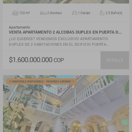
120 m²
2 Alcobas
1 Garaje
2.5 Baño(s)
Apartamento
VENTA APARTAMENTO 2 ALCOBAS DUPLEX EN PUERTA D…
¿LO QUIERES? VENDEMOS EXCLUSIVO APARTAMENTO
DUPLEX DE 2 HABITACIONES EN EL EDIFICIO PUERTA…
$1.600.000.000
COP
DETALLE
📌 INMUEBLE DISPONIBLE - FRIENDLY AIRBNB 🙋‍♂️
VER DETALLES