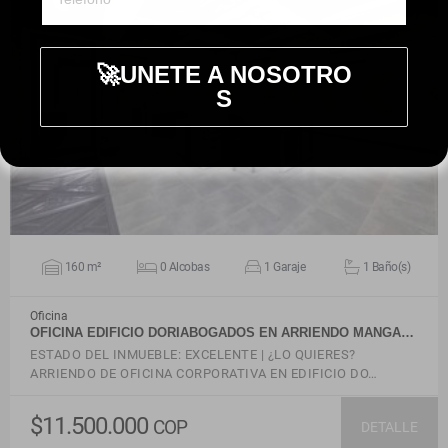
🚀UNETE A NOSOTRO
S
VER DETALLES
160 m²
0 Alcobas
1 Garaje
1 Baño(s)
Oficina
OFICINA EDIFICIO DORIABOGADOS EN ARRIENDO MANGA…
ESTADO DEL INMUEBLE: EXCELENTE | ¿LO QUIERES?
ARRIENDO DE OFICINA CORPORATIVA EN EDIFICIO DO…
$11.500.000
COP
DETALLE