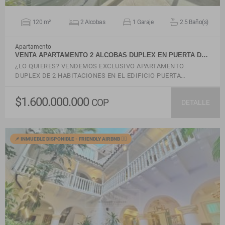
120 m²
2 Alcobas
1 Garaje
2.5 Baño(s)
Apartamento
VENTA APARTAMENTO 2 ALCOBAS DUPLEX EN PUERTA D…
¿LO QUIERES? VENDEMOS EXCLUSIVO APARTAMENTO
DUPLEX DE 2 HABITACIONES EN EL EDIFICIO PUERTA…
$1.600.000.000
COP
DETALLE
📌 INMUEBLE DISPONIBLE - FRIENDLY AIRBNB 🙋‍♂️
VER DETALLES