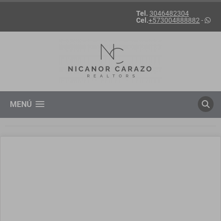
Tel.
3046482304
Cel.
+573004888882
-
MENÚ