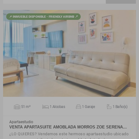
📌 INMUEBLE DISPONIBLE - FRIENDLY AIRBNB 📍
VER DETALLES
51 m²
1 Alcobas
1 Garaje
1 Baño(s)
Apartaestudio
VENTA APARTASUITE AMOBLADA MORROS ZOE SERENA…
¿LO QUIERES? Vendemos este hermoso apartaestudio ubicado