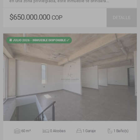
en una zona privilegiada, este inmueble te brindará…
$650.000.000
COP
DETALLE
📆 JULIO 2026 - INMUEBLE DISPONIBLE ✅
VER DETALLES
60 m²
0 Alcobas
1 Garaje
1 Baño(s)