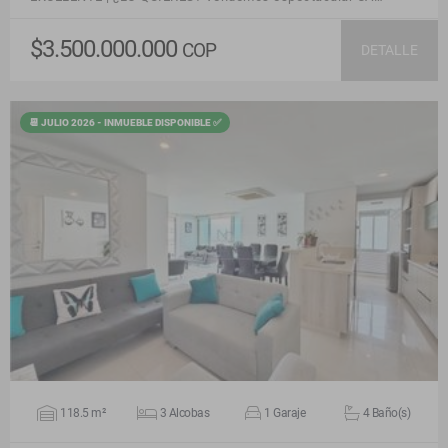
$3.500.000.000
COP
DETALLE
📆 JULIO 2026 - INMUEBLE DISPONIBLE ✅
VER DETALLES
118.5 m²
3 Alcobas
1 Garaje
4 Baño(s)