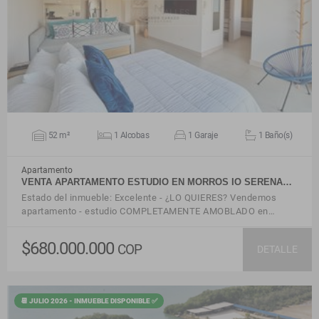
VER DETALLES
52 m²
1 Alcobas
1 Garaje
1 Baño(s)
Apartamento
VENTA APARTAMENTO ESTUDIO EN MORROS IO SERENA…
Estado del inmueble: Excelente - ¿LO QUIERES? Vendemos
apartamento - estudio COMPLETAMENTE AMOBLADO en…
$680.000.000
COP
DETALLE
📆 JULIO 2026 - INMUEBLE DISPONIBLE ✅