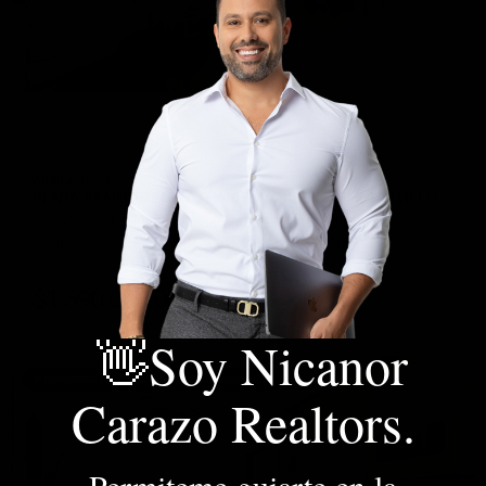
142 m²
3 Alcobas
2 Garaje
3 Baño(s)
Apartamento
VENTA APARTAMENTO 3 HABITACIONES ICON 8 CASTILLO…
ESTADO DEL INMUEBLE: EXCELENTE | ¿LO QUIERES?
VENDEMOS APARTAMENTO DE 3 HABITACIONES EN C…
$1.590.000.000
COP
DETALLE
👋Soy Nicanor
📌 INMUEBLE DISPONIBLE - FRIENDLY AIRBNB 📍
Carazo Realtors.