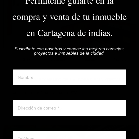
Permiteme guiarte en la
VER DETALLES
compra y venta de tu inmueble
en Cartagena de indias.
Suscribete con nosotros y conoce los mejores consejos,
proyectos e inmuebles de la ciudad.
78 m²
2 Alcobas
1 Garaje
2 Baño(s)
Nombre y apellido
Apartamento
EN VENTA APARTAMENTO DE 2 ALCOBAS BAIA KRISTAL Z…
ESTADO DEL INMUEBLE: Excelente | ¿LO QUIERES? Vendemos
apartamento de 2 habitación en ETA…
Correo electronico
$850.000.000
COP
DETALLE
Whatsapp ó telefono
📆 JULIO 2026 - INMUEBLE DISPONIBLE ✅