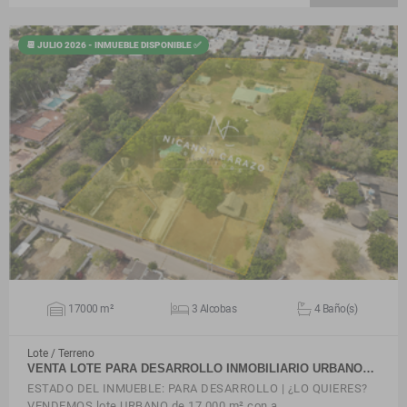
📆 JULIO 2026 - INMUEBLE DISPONIBLE ✅
VER DETALLES
17000 m²
3 Alcobas
4 Baño(s)
Lote / Terreno
VENTA LOTE PARA DESARROLLO INMOBILIARIO URBANO…
ESTADO DEL INMUEBLE: PARA DESARROLLO | ¿LO QUIERES?
VENDEMOS lote URBANO de 17.000 m² con a…