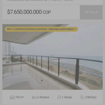
$7.650.000.000
COP
DETALLE
🌟🔑🙋‍♂️CONTRATO EN EXCLUSIVIDAD | INMUEBLE DISPONIBLE ✅
VER DETALLES
105 m²
2 Alcobas
1 Garaje
3 Baño(s)