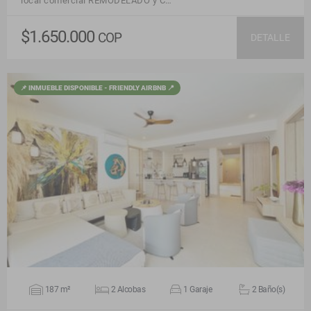
local comercial REMODELADO y C…
$1.650.000
COP
DETALLE
📌 INMUEBLE DISPONIBLE - FRIENDLY AIRBNB 📍
VER DETALLES
187 m²
2 Alcobas
1 Garaje
2 Baño(s)