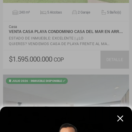
240 m²
5 Alcobas
2 Garaje
5 Baño(s)
Casa
VENTA CASA PLAYA CONDOMINIO CASA DEL MAR EN ARR…
ESTADO DE INMUEBLE: EXCELENTE | ¿LO
QUIERES? VENDEMOS CASA DE PLAYA FRENTE AL MA…
$1.595.000.000
COP
DETALLE
📆 JULIO 2026 - INMUEBLE DISPONIBLE ✅
VER DETALLES