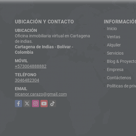
UBICACIÓN Y CONTACTO
INFORMACIÓ
Inicio
UBICACIÓN
Oficina inmobiliaria virtual en Cartagena
Ventas
de indias.
Alquiler
Cartagena de Indias - Bolívar -
Colombia
Servicios
MÓVIL
Blog & Proyect
+573004888882
Empresa
TELÉFONO
Contáctenos
3046482304
Políticas de pr
EMAIL
nicanor.carazo@gmail.com
Facebook
X
Instagram
YouTube
TikTok