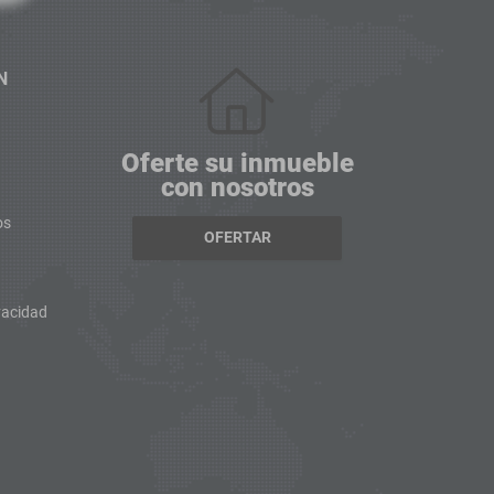
N
Oferte su inmueble
con nosotros
os
OFERTAR
ivacidad