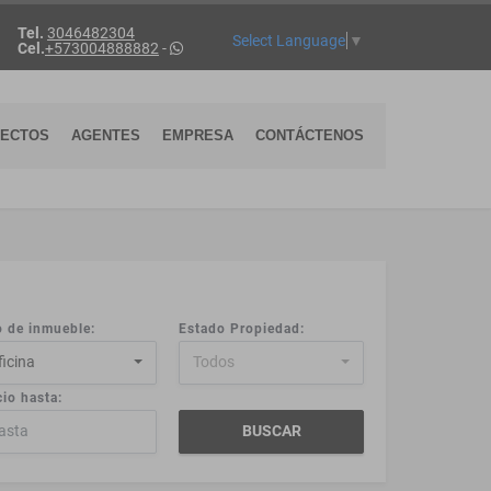
Tel.
3046482304
Select Language
▼
Cel.
+573004888882
-
YECTOS
AGENTES
EMPRESA
CONTÁCTENOS
o de inmueble:
Estado Propiedad:
ficina
Todos
io hasta:
BUSCAR