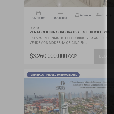
6 Garaje
6 Baño(s)
437.46 m²
0 Alcobas
Oficina
VENTA OFICINA CORPORATIVA EN EDIFICIO TWIN…
ESTADO DEL INMUEBLE: Excelente - ¿LO QUIERES?
VENDEMOS MODERNA OFICINA EN…
$3.260.000.000
COP
DETALLE
TERMINADO - PROYECTO INMOBILIARIO
VER DETALLES