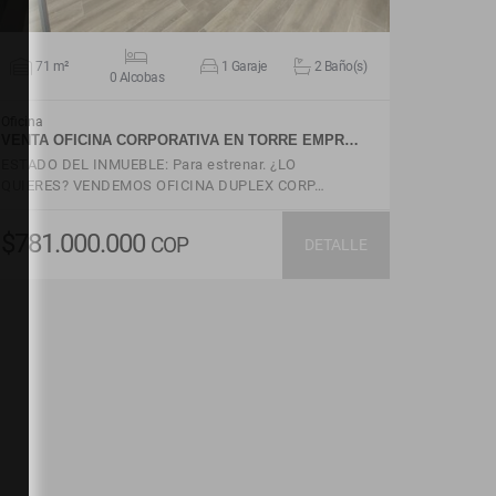
71 m²
1 Garaje
2 Baño(s)
0 Alcobas
Oficina
VENTA OFICINA CORPORATIVA EN TORRE EMPR…
ESTADO DEL INMUEBLE: Para estrenar. ¿LO
QUIERES? VENDEMOS OFICINA DUPLEX CORP…
$781.000.000
COP
DETALLE