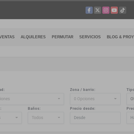
Facebook
X
Instagram
YouTube
TikTok
VENTAS
ALQUILERES
PERMUTAR
SERVICIOS
BLOG & PRO
ad:
Zona / barrio:
Tip
iones
0 Opciones
O
:
Baños:
Precio desde:
Prec
s
Todos