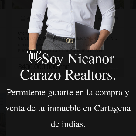
48 m²
1 Garaje
1 Baño(s)
0 Alcobas
Oficina
VENTA OFICINA EN PARQUIAMERICA EN ZONA IN…
BROKER INMOBILIARIO: NICANOR CARAZO
👋Soy Nicanor
BUSTAMANTE - ESTADO DEL INMUEBLE: Excel…
$400.000.000
COP
Carazo Realtors.
DETALLE
Permiteme guiarte en la compra y
venta de tu inmueble en Cartagena
de indias.