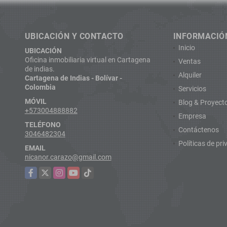
UBICACIÓN Y CONTACTO
INFORMACIÓ
Inicio
UBICACIÓN
Oficina inmobiliaria virtual en Cartagena
Ventas
de indias.
Alquiler
Cartagena de Indias - Bolívar -
Colombia
Servicios
MÓVIL
Blog & Proyect
+573004888882
Empresa
TELÉFONO
Contáctenos
3046482304
Políticas de pr
EMAIL
nicanor.carazo@gmail.com
Facebook
X
Instagram
YouTube
TikTok