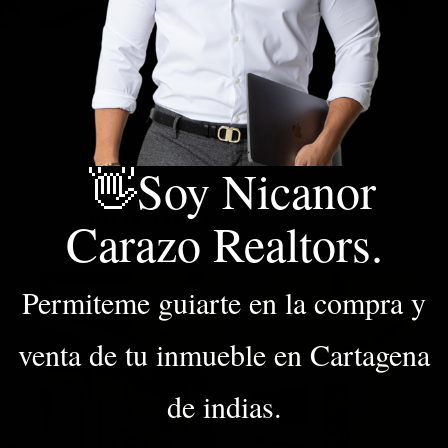
58.49 m²
1 Garaje
2 Baño(s)
2 Alcobas
Apartamento
VENTA APARTAMENTO DAMMAR SERENA DEL M…
ESTADO DEL INMUEBLE: EXCELENTE | ¿LO QUIERES?
👋Soy Nicanor
Vendemos apartamento en Conjunto R…
$340.000.000
COP
Carazo Realtors.
DETALLE
Permiteme guiarte en la compra y
📆 JULIO 2026 - INMUEBLE DISPONIBLE ✅
venta de tu inmueble en Cartagena
de indias.
VER DETALLES