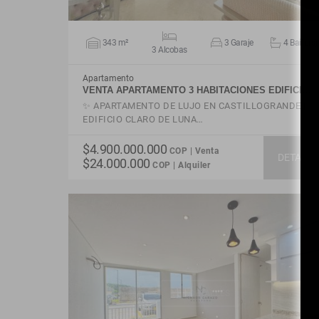
343 m²
3 Garaje
4 Baño(s)
3 Alcobas
Apartamento
VENTA APARTAMENTO 3 HABITACIONES EDIFICI…
✨ APARTAMENTO DE LUJO EN CASTILLOGRANDE |
EDIFICIO CLARO DE LUNA…
$4.900.000.000
COP | Venta
DETALLE
$24.000.000
COP | Alquiler
VER DETALLES