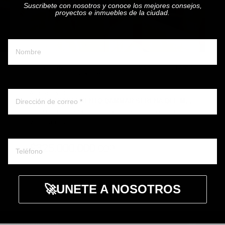
Suscribete con nosotros y conoce los mejores consejos,
proyectos e inmuebles de la ciudad.
Nombre y apellido
58.49 m²
1 Garaje
2 Baño(s)
2 Alcobas
Correo electronico
Apartamento
VENTA APARTAMENTO DAMMAR SERENA DEL M…
ESTADO DEL INMUEBLE: EXCELENTE | ¿LO QUIERES?
Vendemos apartamento en Conjunto R…
Whatsapp ó telefono
$325.000.000
COP
DETALLE
🚀UNETE A NOSOTROS