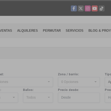
Facebook
X
Instagram
YouTube
TikTok
VENTAS
ALQUILERES
PERMUTAR
SERVICIOS
BLOG & PRO
ad:
Zona / barrio:
Tip
iones
0 Opciones
A
:
Baños:
Precio desde:
Prec
s
Todos