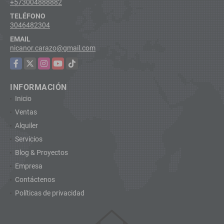
+573004888882
TELÉFONO
3046482304
EMAIL
nicanor.carazo@gmail.com
Facebook
X
Instagram
YouTube
TikTok
INFORMACIÓN
Inicio
Ventas
Alquiler
Servicios
Blog & Proyectos
Empresa
Contáctenos
Políticas de privacidad