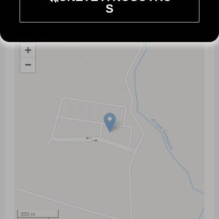
S
Mapa
+
−
200 m