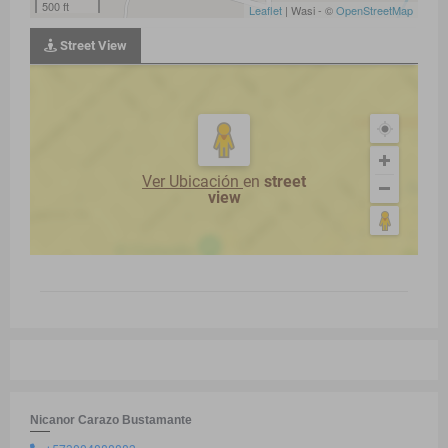
500 ft
Leaflet
| Wasi - ©
OpenStreetMap
Street View
Ver Ubicación
en
street
view
Nicanor Carazo Bustamante