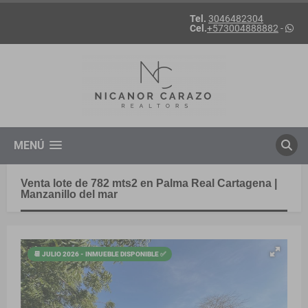
Tel.
3046482304
Cel.
+573004888882
-
MENÚ
Venta lote de 782 mts2 en Palma Real Cartagena |
Manzanillo del mar
📆 JULIO 2026 - INMUEBLE DISPONIBLE ✅