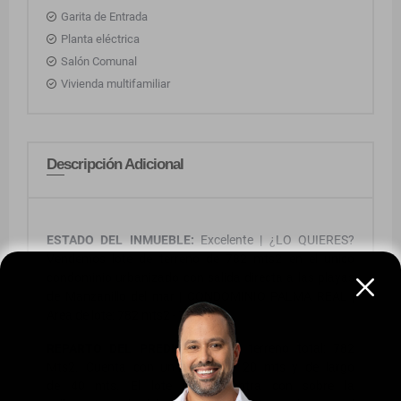
Garita de Entrada
Planta eléctrica
Salón Comunal
Vivienda multifamiliar
Descripción Adicional
ESTADO DEL INMUEBLE:
Excelente | ¿LO QUIERES?
Vendemos lote de terreno de 782 mts2 en el unico
condominio urbanizado con salida directa a las playas
de Manzanillo del mar | CONDOMINIO PALMA REAL |
Area de lote: 782 mts2 - TIPO A.
REPARTO DEL PREDIO:
Area de terreno total: 782
Mts2. Cuenta con un frente de 20 mts y de largo
de 40 mts. El lote se encuentra con sobre la