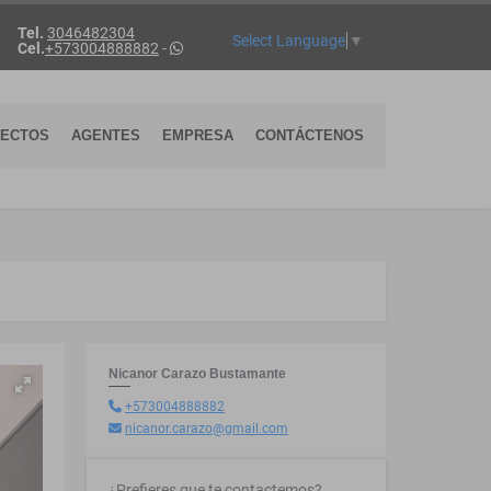
Tel.
3046482304
Select Language
▼
Cel.
+573004888882
-
YECTOS
AGENTES
EMPRESA
CONTÁCTENOS
Nicanor Carazo Bustamante
+573004888882
nicanor.carazo@gmail.com
¿Prefieres que te contactemos?