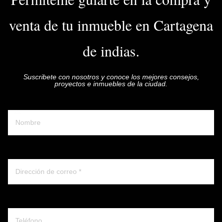
venta de tu inmueble en Cartagena
ortas)
de indias.
n
Suscribete con nosotros y conoce los mejores consejos,
proyectos e inmuebles de la ciudad.
Nombre y apellido
ducha) 🚿
cial 🌅
tencial de valorización) 📈
Correo electronico
ostal boutique
a
Whatsapp ó telefono