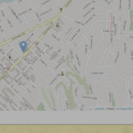
Leaflet
| Wasi - ©
OpenStr