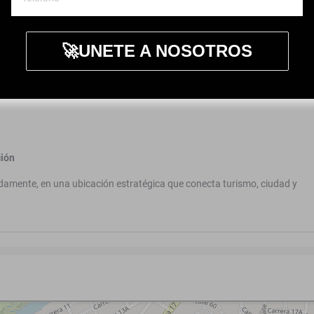
🚀UNETE A NOSOTROS
zuela
ción
odamente, en una ubicación estratégica que conecta turismo, ciudad y