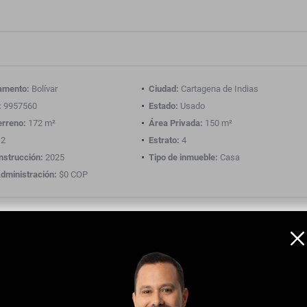
amento:
Bolívar
Ciudad:
Cartagena de Indias
:
9957560
Estado:
Usado
erreno:
172 m²
Área Privada:
150 m²
2
Estrato:
4
nstrucción:
2025
Tipo de inmueble:
Casa
dministración:
$0 COP
 integral
Zona de lavandería
ado