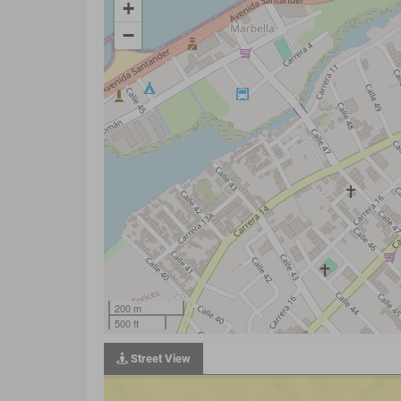
+
−
200 m
500 ft
Street View