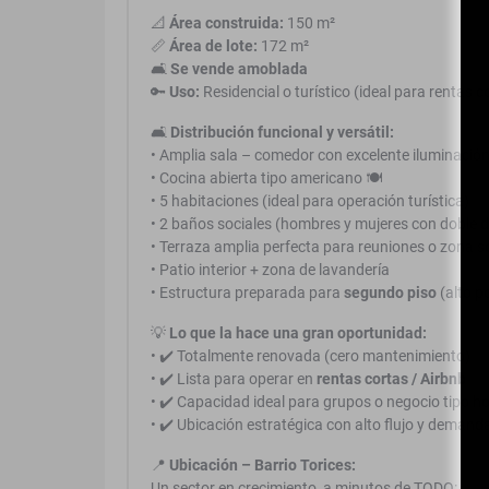
📐
Área construida:
150 m²
📏
Área de lote:
172 m²
🛋️
Se vende amoblada
🔑
Uso:
Residencial o turístico (ideal para rentas c
🛋️
Distribución funcional y versátil:
• Amplia sala – comedor con excelente iluminació
• Cocina abierta tipo americano 🍽️
• 5 habitaciones (ideal para operación turística)
• 2 baños sociales (hombres y mujeres con doble 
• Terraza amplia perfecta para reuniones o zona so
• Patio interior + zona de lavandería
• Estructura preparada para
segundo piso
(alto po
💡
Lo que la hace una gran oportunidad:
• ✔️ Totalmente renovada (cero mantenimiento)
• ✔️ Lista para operar en
rentas cortas / Airbnb
• ✔️ Capacidad ideal para grupos o negocio tipo h
• ✔️ Ubicación estratégica con alto flujo y demand
📍
Ubicación – Barrio Torices:
Un sector en crecimiento, a minutos de TODO: