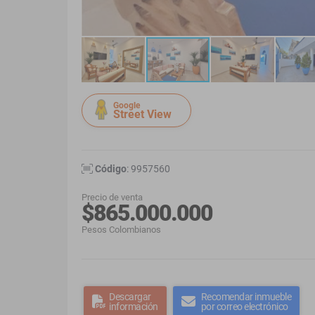
Google
Street View
Código
: 9957560
Precio de venta
$865.000.000
Pesos Colombianos
Descargar
Recomendar inmueble
información
por correo electrónico