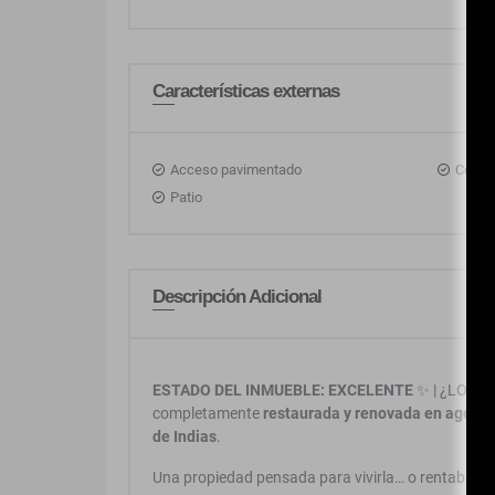
Características externas
Acceso pavimentado
Centr
Patio
Descripción Adicional
ESTADO DEL INMUEBLE: EXCELENTE
✨ | ¿LO QU
completamente
restaurada y renovada en agosto
de Indias
.
Una propiedad pensada para vivirla… o rentabilizar