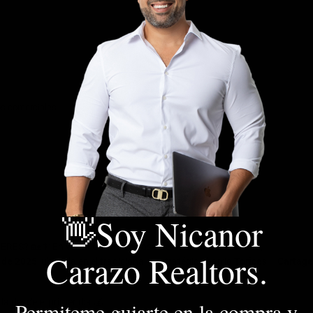
os comerciales
Colegios / Universidades
👋Soy Nicanor
IERES? 🏡🌴 En venta
exclusiva casa de estilo mediterráneo
,
Carazo Realtors.
 de 2025
, ubicada en el tradicional y estratégico barrio
Torices – Cartag
la desde el primer día 💰
Permiteme guiarte en la compra y