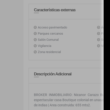
Características externas
Acceso pavimentado
Áreas 
Parques cercanos
Patio
Salón Comunal
Sobre 
Vigilancia
Vivien
Zona residencial
Descripción Adicional
BROKER INMOBILIARIO: Nicanor Carazo Busta
espectacular casa Boutique colonial en unas de 
de indias | Area construida: 655 mts2.