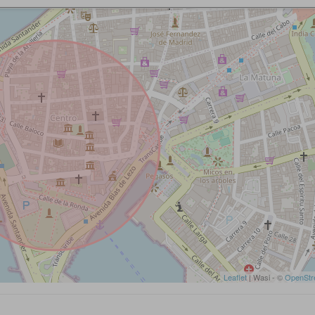
Leaflet
| Wasi - ©
OpenStr