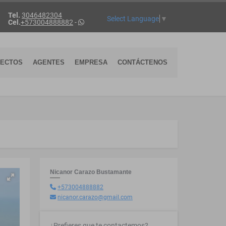
Tel.
3046482304
Select Language
▼
Cel.
+573004888882
-
YECTOS
AGENTES
EMPRESA
CONTÁCTENOS
Nicanor Carazo Bustamante
+573004888882
nicanor.carazo@gmail.com
¿Prefieres que te contactemos?