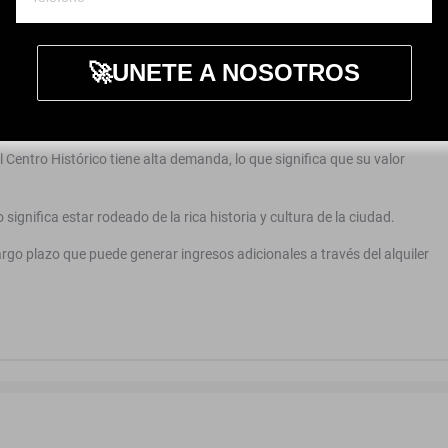
del centro histórico. Independientemente del estado de la propiedad, pu
ara darle un uso residencial, comercial o turístico hotelero.
 el Centro Historico de Cartagena?
🚀UNETE A NOSOTROS
 la ciudad y cerca de restaurantes, tiendas, atracciones turísticas y otras
l Centro Histórico tiene alta demanda, lo que significa que su valor
o significa estar rodeado de la rica historia y cultura de la ciudad.
largo plazo que puede generar ingresos adicionales a través del alquiler