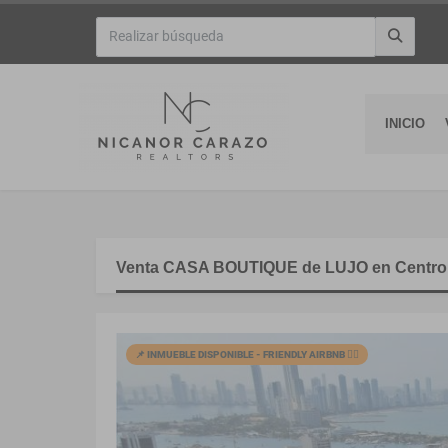
INICIO
Venta CASA BOUTIQUE de LUJO en Centro H
📌 INMUEBLE DISPONIBLE - FRIENDLY AIRBNB 🙋‍♂️