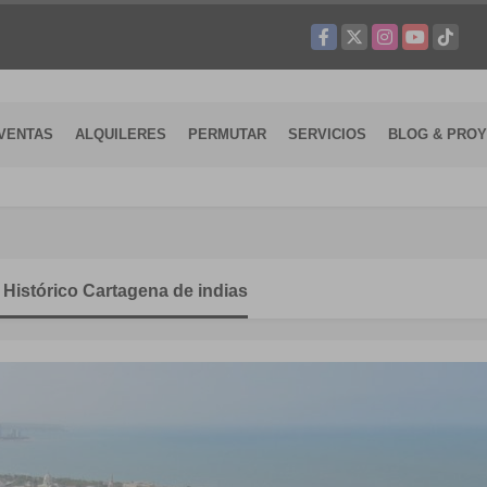
Facebook
X
Instagram
YouTube
TikTok
VENTAS
ALQUILERES
PERMUTAR
SERVICIOS
BLOG & PRO
istórico Cartagena de indias