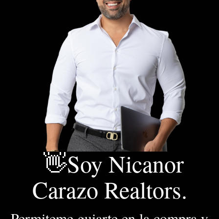
Turísticas
Parqueadero visitantes
Piscina
vía principal
Terraza
da unifamiliar
Zona comercial
👋Soy Nicanor
Carazo Realtors.
mante - ESTADO DEL INMUEBLE: Excelente - ¿LO QUIERES? Vende
las calles mas importante del CENTRO HISTORICO en la ciudad de Cartag
Permiteme guiarte en la compra y