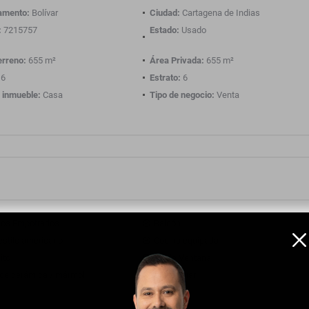
amento:
Bolívar
Ciudad:
Cartagena de Indias
:
7215757
Estado:
Usado
erreno:
655 m²
Área Privada:
655 m²
6
Estrato:
6
 inmueble:
Casa
Tipo de negocio:
Venta
ios Empotrados
Balcón
estilo americano
Cocina equipada
ito
Doble Ventana
 de cerámica / mármol
Unifamiliar