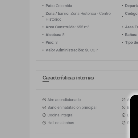
País:
Colombia
Depart
Zona / barrio:
Zona Histórica - Centro
Código
Histórico
Área Construida:
655 m²
Área T
Alcobas:
5
Baños:
Piso:
3
Tipo de
Valor Administración:
$0 COP
Características internas
Aire acondicionado
Armar
Baño en habitación principal
Barra 
Cocina integral
Depós
Hall de alcobas
Suelo