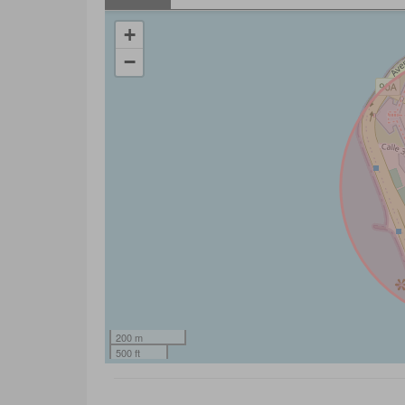
+
−
200 m
500 ft