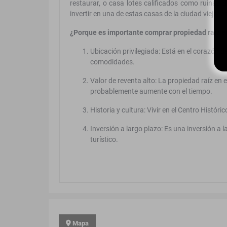
restaurar, o casa lotes calificados como ruinas 
invertir en una de estas casas de la ciudad vieja, p
¿Porque es importante comprar propiedad raiz en
Ubicación privilegiada: Está en el corazón de
comodidades.
Valor de reventa alto: La propiedad raíz en e
probablemente aumente con el tiempo.
Historia y cultura: Vivir en el Centro Históric
Inversión a largo plazo: Es una inversión a 
turístico.
Mapa