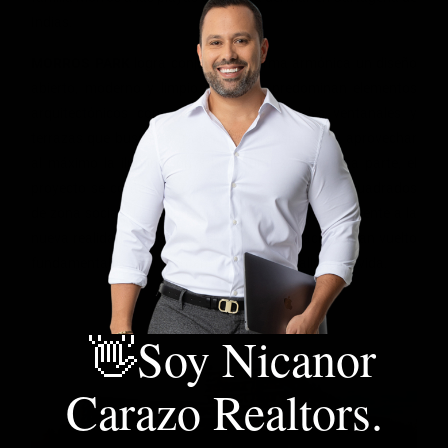
Indias.
MORROS PARK
logra conjugar de forma armónica un diseño
abierto, moderno y limpio en el que predominan elementos
arquitectónicos como el vidrio con grandes ventanales y
terrazas que buscan a través de la transparencia aprovechar
al máximo la iluminación y la naturaleza. Por otra parte, el
proyecto se contempla con más de 3.200 metros cuadrados
de zona social al aire libre que funcionan muy bien frente a la
nueva realidad, en donde el exterior y el espacio se han vuelto
fundamentales para mantener una buena calidad de vida.
👋Soy Nicanor
Carazo Realtors.