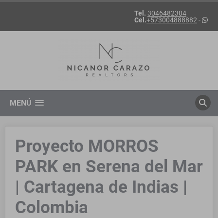
Tel.
3046482304
Cel.
+573004888882
-
MENÚ
Proyecto MORROS
PARK en Serena del Mar
| Cartagena de Indias |
Colombia