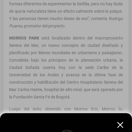
formas diferentes de experimentar la biofilia, pero no hay duda
de que la naturaleza tiene un efecto calmante sobre la psique.
Y las personas tienen mucho deseo de eso”, comenta
Rodrigo
Puente
, promotor del proyecto.
MORROS PARK
está localizado dentro del macroproyecto
Serena del Mar, un nuevo concepto de ciudad diseñado y
planificado por líderes mundiales en urbanismo y paisajismo.
Concebida bajo los principios de la planeación urbana, la
Ciudad Soñada cuenta hoy con la sede Caribe de la
Universidad de los Andes y avanza en la última fase de
construcción y habilitación del Centro Hospitalario Serena del
Mar Carlos Haime, hospital de alto nivel, que será operado por
la Fundación Santa Fé de Bogotá.
Luego del éxito obtenido con Morros Eco, Morros Ío,
Morros Zoe en terminados y Morros Eos y Morros Kai, que se
encuentra en construcción, llega un nuevo producto de la
familia Morros a las playas de Serena del Mar en Cartagena de