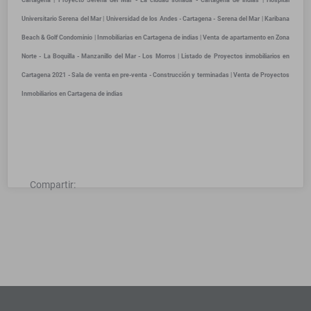
Cartagena | Proyecto Serena del Mar - La ciudad soñada - Cartagena de indias | Hospital
Universitario Serena del Mar | Universidad de los Andes - Cartagena - Serena del Mar | Karibana
Beach & Golf Condominio | Inmobiliarias en Cartagena de indias | Venta de apartamento en Zona
Norte - La Boquilla - Manzanillo del Mar - Los Morros | Listado de Proyectos inmobiliarios en
Cartagena 2021 - Sala de venta en pre-venta - Construcción y terminadas | Venta de Proyectos
Inmobiliarios en Cartagena de indias
Compartir: