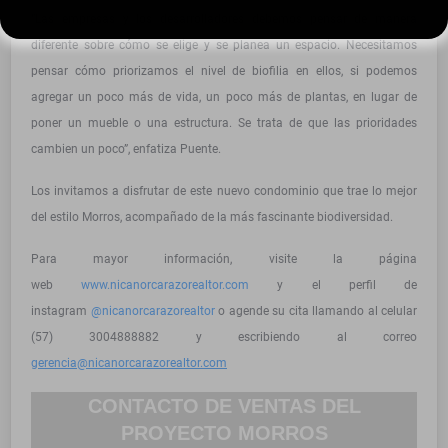
“Las empresas y los desarrolladores debemos pensar de manera
diferente sobre cómo se elige y se planea un espacio. Necesitamos
pensar cómo priorizamos el nivel de biofilia en ellos, si podemos
agregar un poco más de vida, un poco más de plantas, en lugar de
poner un mueble o una estructura. Se trata de que las prioridades
cambien un poco”, enfatiza Puente.
Los invitamos a disfrutar de este nuevo condominio que trae lo mejor
del estilo Morros, acompañado de la más fascinante biodiversidad.
Para mayor información, visite la página
web
www
.nicanorcarazorealtor.com
y el perfil de
instagram
@
nicanorcarazorealtor
o agende su cita llamando al celular
(57) 3004888882 y escribiendo al correo
gerencia@nicanorcarazorealtor.com
CONTACTO DE VENTAS DEL
PROYECTO MORROS