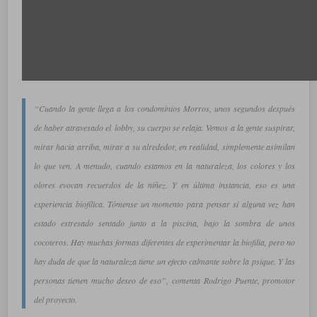
“Cuando la gente llega a los condominios Morros, unos segundos después
de haber atravesado el
lobby
, su cuerpo se relaja. Vemos a la gente suspirar,
mirar hacia arriba, mirar a su alrededor, en realidad, simplemente asimilan
lo que ven. A menudo, cuando estamos en la naturaleza, los colores y los
olores evocan recuerdos de la niñez. Y en última instancia, eso es una
experiencia biofílica. Tómense un momento para pensar si alguna vez han
estado estresado sentado junto a la piscina, bajo la sombra de unos
cocoteros. Hay muchas formas diferentes de experimentar la biofilia, pero no
hay duda de que la naturaleza tiene un efecto calmante sobre la psique. Y las
personas tienen mucho deseo de eso”, comenta
Rodrigo Puente
, promotor
del proyecto.