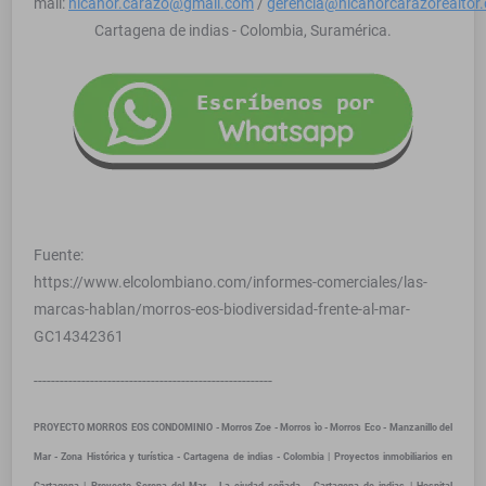
mail:
nicanor.carazo@gmail.com
/
gerencia@nicanorcarazorealtor
Cartagena de indias - Colombia, Suramérica.
Fuente:
https://www.elcolombiano.com/informes-comerciales/las-
marcas-hablan/morros-eos-biodiversidad-frente-al-mar-
GC14342361
-------------------------------------------------------
PROYECTO MORROS EOS CONDOMINIO - Morros Zoe - Morros ìo - Morros Eco - Manzanillo del
Mar - Zona Histórica y turística - Cartagena de indias - Colombia | Proyectos inmobiliarios en