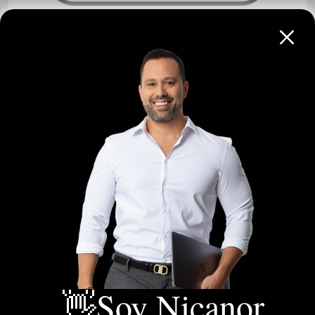
UBICACION DE MORROS VITA:
Ubicado en el sector Manzanillo del Mar, dentro de Serena del
Mar,
MORROS VITA
combina una ubicación privilegiada con el
potencial de valorización de una región en constante
crecimiento. Su cercanía al centro histórico, el Aeropuerto
Internacional Rafael Núñez y otras atracciones turísticas lo
convierten en un destino ideal tanto para vivir como para
generar ingresos mediante plataformas como Airbnb.
👋Soy Nicanor