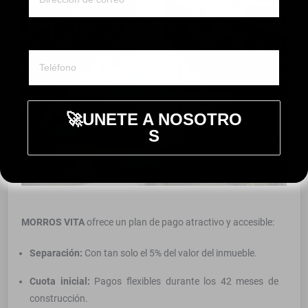
Whatsapp ó telefono
🚀UNETE A NOSOTRO
S
MORROS VITA
ofrece un plan de pago atractivo y accesible:
Separación:
Con tan solo el 5% del valor del inmueble.
Cuota inicial:
Pagos flexibles durante los 42 meses de
construcción.