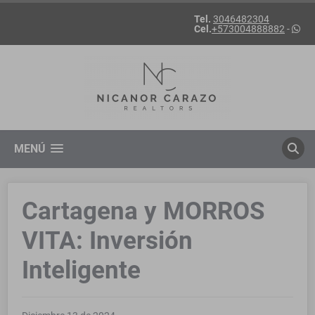
Tel.
3046482304
Cel.
+573004888882
-
MENÚ
Cartagena y MORROS
VITA: Inversión
Inteligente ️