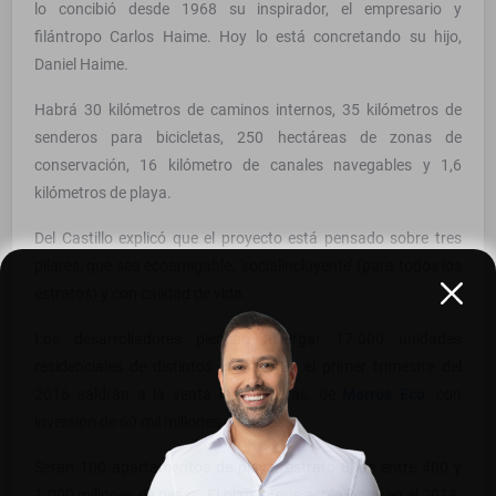
lo concibió desde 1968 su inspirador, el empresario y
filántropo Carlos Haime. Hoy lo está concretando su hijo,
Daniel Haime.
Habrá 30 kilómetros de caminos internos, 35 kilómetros de
senderos para bicicletas, 250 hectáreas de zonas de
conservación, 16 kilómetro de canales navegables y 1,6
kilómetros de playa.
Del Castillo explicó que el proyecto está pensado sobre tres
pilares: que sea ecoamigable, ‘socialincluyente’ (para todos los
estratos) y con calidad de vida.
Los desarrolladores piensan albergar 17.000 unidades
residenciales de distintos precios. En el primer trimestre del
2016 saldrán a la venta las primeras, de
Morros Eco
, con
inversión de 60 mil millones de pesos.
Serán 100 apartamentos de playa, estrato 6, de entre 400 y
1.000 millones de pesos. El plan es que estén listos en el 2018.