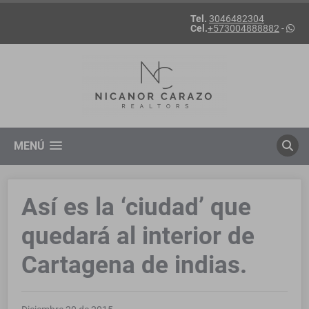
Tel.
3046482304
Cel.
+573004888882
-
MENÚ
Así es la ‘ciudad’ que
quedará al interior de
Cartagena de indias.