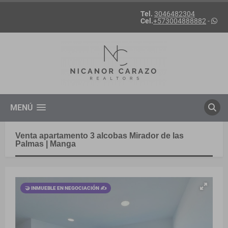
Tel.
3046482304
Cel.
+573004888882
-
MENÚ
Venta apartamento 3 alcobas Mirador de las
Palmas | Manga
🤝 INMUEBLE EN NEGOCIACIÓN ✍