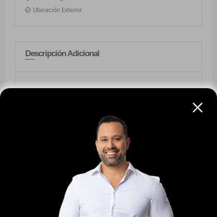
Ubicación Exterior
Descripción Adicional
ESTADO DEL INMUEBLE:
Excelente
- ¿LO
QUIERES? VENTA DE APARTAMENTO DE 3 ALCOBAS
EN EL EDIFICIO MIRADOR DE LAS PALMAS EN MANGA
EN CARTAGENA DE INDIAS | - ÁREA TOTAL: 125.5 mts2
Espectacular apartamento de 125.5 m² ubicado en el
Edificio Mirador de las Palmas, en el exclusivo barrio de
Manga, Cartagena de Indias. Con una ubicación
privilegiada en el piso 12, este inmueble combina diseño
moderno, frescura y vistas inigualables a los hermosos
atardeceres de la ciudad.
El apartamento cuenta con una distribución perfecta