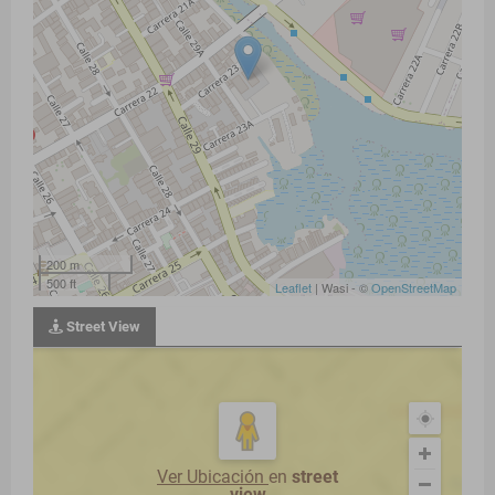
200 m
500 ft
Leaflet
| Wasi - ©
OpenStreetMap
Street View
Ver Ubicación
en
street
view