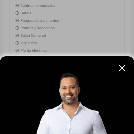
Centros comerciales
Garaje
Parqueadero visitantes
Portería / Recepción
Salón Comunal
Vigilancia
Planta eléctrica
Zona comercial
Descripción Adicional
ESTADO DEL INMUEBLE: EXCELENTE
- ¿LO QUIERES?
Vendemos espectacular apartamento de
3 habitaciones en el Edificio FARO TEQUENDAMA en El
Laguito Cartagena de indias - Area: 144 Mts2 | EL