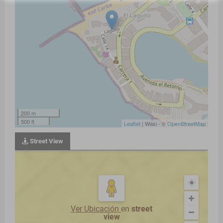
200 m
500 ft
Leaflet
| Wasi - ©
OpenStreetMap
Street View
Ver Ubicación
en
street
view