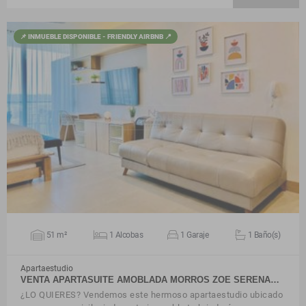
📌 INMUEBLE DISPONIBLE - FRIENDLY AIRBNB 📍
VER DETALLES
51 m²
1 Alcobas
1 Garaje
1 Baño(s)
Apartaestudio
VENTA APARTASUITE AMOBLADA MORROS ZOE SERENA…
¿LO QUIERES? Vendemos este hermoso apartaestudio ubicado