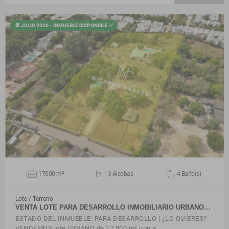
📆 JULIO 2026 - INMUEBLE DISPONIBLE ✅
VER DETALLES
17000 m²
3 Alcobas
4 Baño(s)
Lote / Terreno
VENTA LOTE PARA DESARROLLO INMOBILIARIO URBANO…
ESTADO DEL INMUEBLE: PARA DESARROLLO | ¿LO QUIERES?
VENDEMOS lote URBANO de 17.000 m² con a…