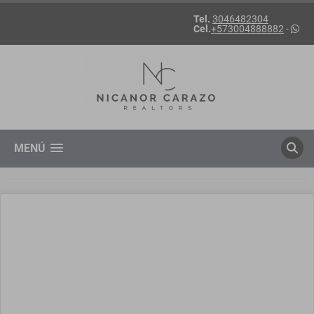
Tel.
3046482304
Cel.
+573004888882
-
MENÚ