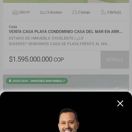
240 m²
5 Alcobas
2 Garaje
5 Baño(s)
Casa
VENTA CASA PLAYA CONDOMINIO CASA DEL MAR EN ARR…
ESTADO DE INMUEBLE: EXCELENTE | ¿LO
QUIERES? VENDEMOS CASA DE PLAYA FRENTE AL MA…
$1.595.000.000
COP
DETALLE
📆 JULIO 2026 - INMUEBLE DISPONIBLE ✅
VER DETALLES