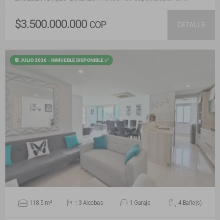
$3.500.000.000
COP
DETALLE
📆 JULIO 2026 - INMUEBLE DISPONIBLE ✅
VER DETALLES
118.5 m²
3 Alcobas
1 Garaje
4 Baño(s)