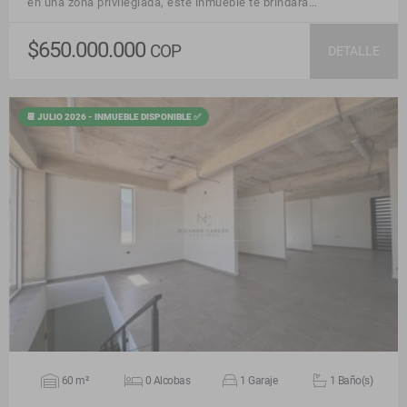
en una zona privilegiada, este inmueble te brindará…
$650.000.000
COP
DETALLE
📆 JULIO 2026 - INMUEBLE DISPONIBLE ✅
VER DETALLES
60 m²
0 Alcobas
1 Garaje
1 Baño(s)