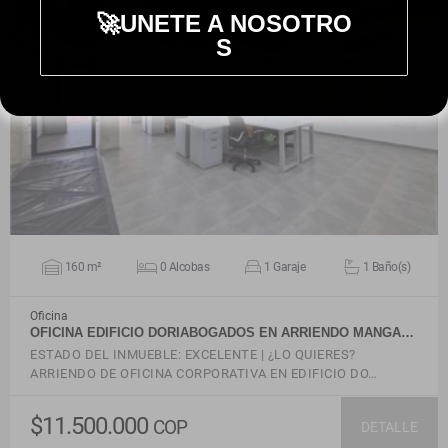
🚀UNETE A NOSOTRO
S
VER DETALLES
160 m²
0 Alcobas
1 Garaje
1 Baño(s)
Oficina
OFICINA EDIFICIO DORIABOGADOS EN ARRIENDO MANGA…
ESTADO DEL INMUEBLE: EXCELENTE | ¿LO QUIERES?
ARRIENDO DE OFICINA CORPORATIVA EN EDIFICIO DO…
$11.500.000
COP
DETALLE