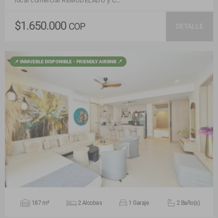
local comercial REMODELADO y C…
$1.650.000
COP
DETALLE
📌 INMUEBLE DISPONIBLE - FRIENDLY AIRBNB 📍
VER DETALLES
187 m²
2 Alcobas
1 Garaje
2 Baño(s)