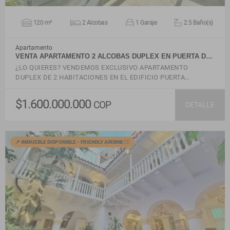
120 m²
2 Alcobas
1 Garaje
2.5 Baño(s)
Apartamento
VENTA APARTAMENTO 2 ALCOBAS DUPLEX EN PUERTA D…
¿LO QUIERES? VENDEMOS EXCLUSIVO APARTAMENTO
DUPLEX DE 2 HABITACIONES EN EL EDIFICIO PUERTA…
$1.600.000.000
COP
DETALLE
📌 INMUEBLE DISPONIBLE - FRIENDLY AIRBNB 🙋‍♂️
VER DETALLES