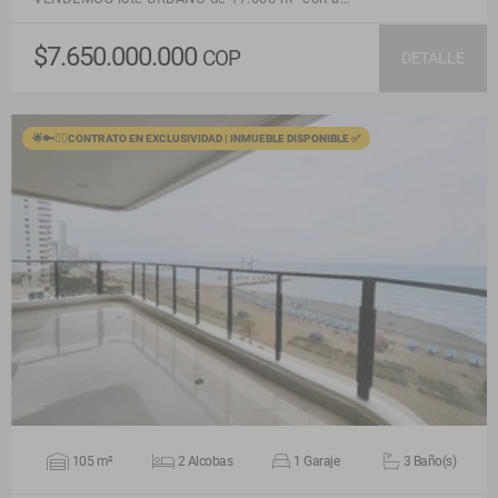
$7.650.000.000
COP
DETALLE
🌟🔑🙋‍♂️CONTRATO EN EXCLUSIVIDAD | INMUEBLE DISPONIBLE ✅
VER DETALLES
105 m²
2 Alcobas
1 Garaje
3 Baño(s)