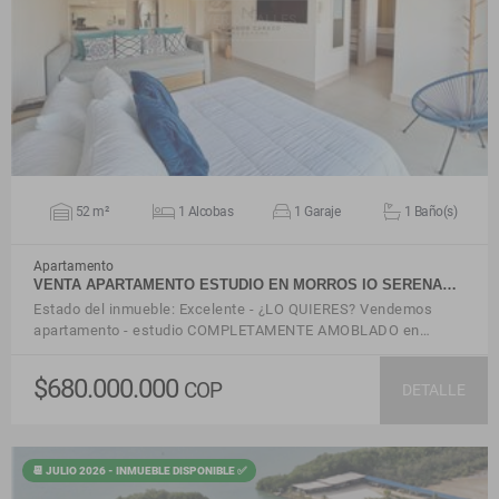
VER DETALLES
52 m²
1 Alcobas
1 Garaje
1 Baño(s)
Apartamento
VENTA APARTAMENTO ESTUDIO EN MORROS IO SERENA…
Estado del inmueble: Excelente - ¿LO QUIERES? Vendemos
apartamento - estudio COMPLETAMENTE AMOBLADO en…
$680.000.000
COP
DETALLE
📆 JULIO 2026 - INMUEBLE DISPONIBLE ✅