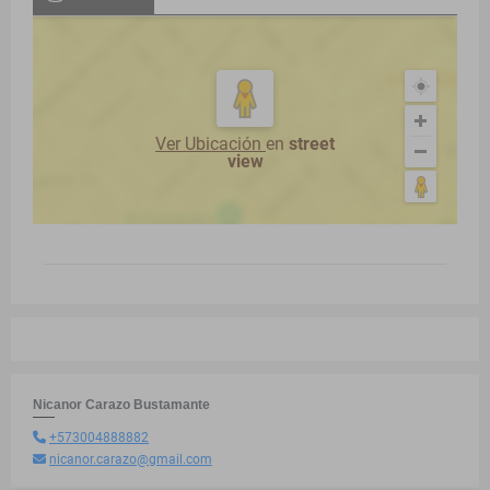
Ver Ubicación
en
street
view
Nicanor Carazo Bustamante
+573004888882
nicanor.carazo@gmail.com