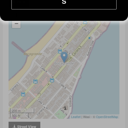
S
Mapa
+
−
200 m
500 ft
Leaflet
| Wasi - ©
OpenStreetMap
Street View