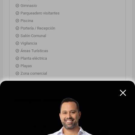
Gimnasio
Parqueadero visitantes
Piscina
Portería / Recepción
Salón Comunal
Vigilancia
Áreas Turísticas
Planta eléctrica
Playas
Zona comercial
Descripción Adicional
ESTADO DEL INMUEBLE: Excelente - ¿LO
QUIERES? VENTA DE APARTAMENTO
AMOBLADO
DE