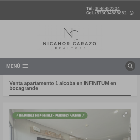
Tel.
3046482304
Cel.
+573004888882
-
MENÚ
Venta apartamento 1 alcoba en INFINITUM en
bocagrande
📌 INMUEBLE DISPONIBLE - FRIENDLY AIRBNB 📍