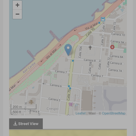
+
−
200 m
500 ft
Leaflet
| Wasi - ©
OpenStreetMap
Street View