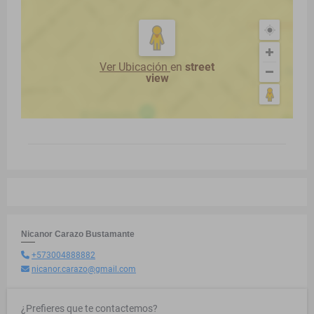
Ver Ubicación
en
street
view
Nicanor Carazo Bustamante
+573004888882
nicanor.carazo@gmail.com
¿Prefieres que te contactemos?