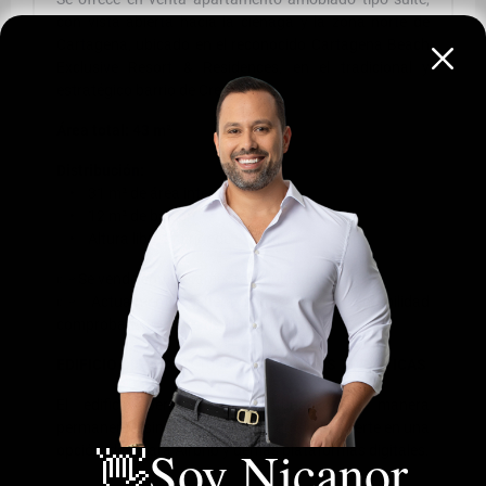
con vista abierta hacia la ciénaga y la zona norte de
Cartagena, ubicado en el reconocido Cartagena Beach
Exclusive Resort & Residences, en el tradicional y
estratégico barrio de Crespo.
Área total: 43 m²
Distribución:
• 31 m² de área interna
• 12 m² de balcón
• Altura libre interior de 2,80 m
👉 Se vende completamente amoblado y dotado.
👉 Actualmente genera ingresos, con rentabilidad
comprobada a través de alquiler turístico.
EDIFICIO DISEÑADO 100% PARA RENTAS TURÍSTICAS
El edificio permite alquiler turístico de manera
permanente, sin restricciones, lo que lo convierte en una
👋Soy Nicanor
opción ideal para Airbnb y demás plataformas digitales.