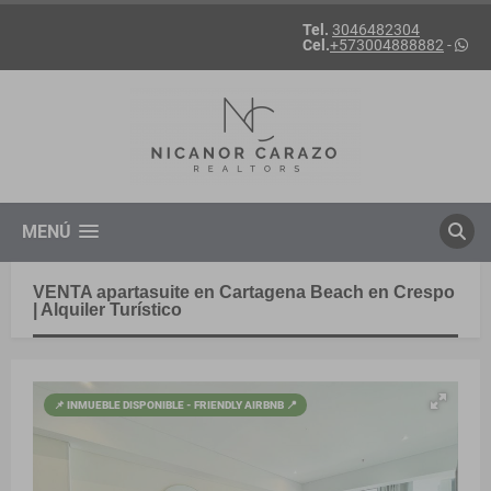
Tel.
3046482304
Cel.
+573004888882
-
MENÚ
VENTA apartasuite en Cartagena Beach en Crespo
| Alquiler Turístico
📌 INMUEBLE DISPONIBLE - FRIENDLY AIRBNB 📍