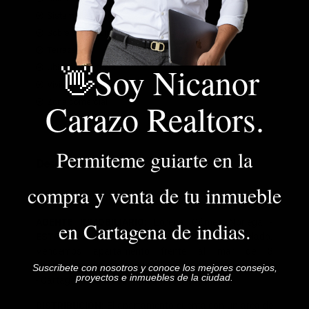
Sistema de riego
Sobre vía principal
Terraza
👋Soy Nicanor
Ubicación Exterior
Vivienda multifamiliar
Carazo Realtors.
Zona comercial
Permiteme guiarte en la
Descripción Adicional
compra y venta de tu inmueble
AGENTE INMOBILIARIO:
Lorena Gómez Noriega
-
en Cartagena de indias.
ESTADO DEL INMUEBLE:
Excelente, remodelado.
Vendemos apartamento frente al mar de 3
habitaciones en Condominio Beach Club, Barrio Crespo
Suscribete con nosotros y conoce los mejores consejos,
proyectos e inmuebles de la ciudad.
- Cartagena de Indias. - Area total: 197 mts2
Nombre y apellido
DISTRIBUCIÓN:
El apartamento cuenta con un area de