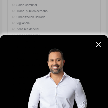
Salón Comunal
Trans. público cercano
Urbanización Cerrada
Vigilancia
Zona residencial
Zonas deportivas
Zonas verdes
Acceso discapacitados
Árboles frutales
Áreas Turísticas
Barbacoa / Parrilla / Quincho
Club House
Garita de Entrada
Jardín
Oficina de negocios
Planta eléctrica
Playas
Sala de internet