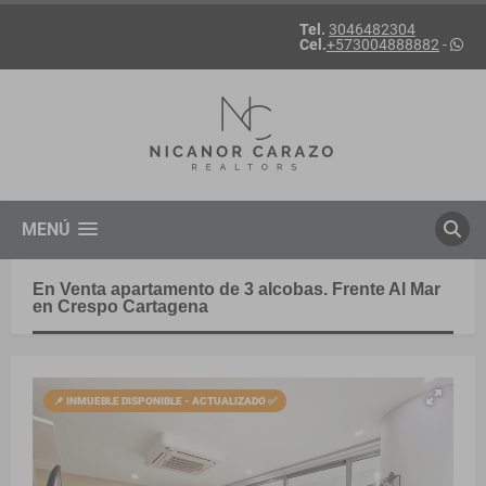
Tel.
3046482304
Cel.
+573004888882
-
MENÚ
En Venta apartamento de 3 alcobas. Frente Al Mar
en Crespo Cartagena
📌 INMUEBLE DISPONIBLE - ACTUALIZADO ✅