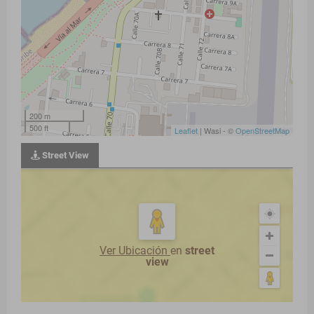
200 m
500 ft
Leaflet
| Wasi - ©
OpenStreetMap
Street View
Ver Ubicación
en
street
view