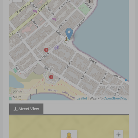
200 m
500 ft
Leaflet
| Wasi - ©
OpenStreetMap
Street View