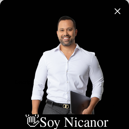
Salón Comunal
Sobre vía principal
Terraza
Trans. público cercano
Urbanización Cerrada
Vivienda multifamiliar
Zona residencial
Zonas verdes
Descripción Adicional
ESTADO DEL INMUEBLE: Excelente - ¿LO QUIERES?
Venta de apartamento de una (1) habitacion en el
👋Soy Nicanor
Edificio Bahia concha en el barrio residencial de
Castillogrande en Cartagena de indias - Piso 18vo -