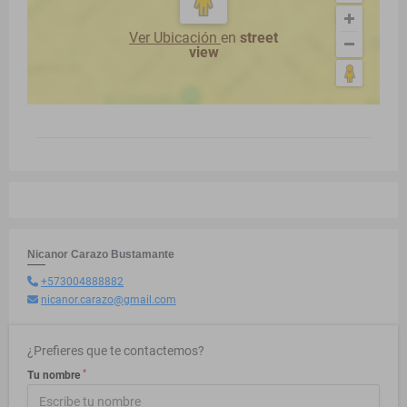
Ver Ubicación
en
street
view
Nicanor Carazo Bustamante
+573004888882
nicanor.carazo@gmail.com
¿Prefieres que te contactemos?
*
Tu nombre