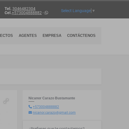
Tel.
3046482304
Select Language
▼
Cel.
+573004888882
-
YECTOS
AGENTES
EMPRESA
CONTÁCTENOS
Nicanor Carazo Bustamante
+573004888882
nicanor.carazo@gmail.com
¿Prefieres que te contactemos?