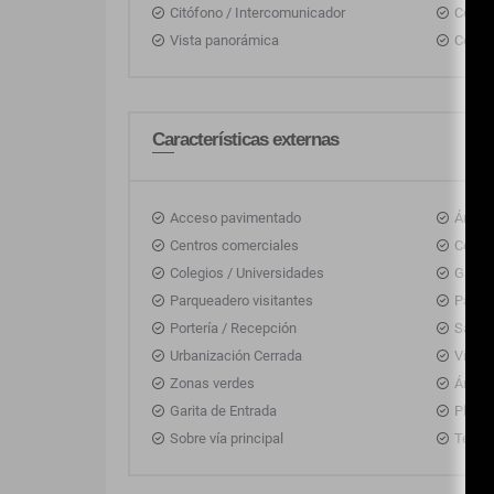
Citófono / Intercomunicador
Cocina
Vista panorámica
Cocin
Características externas
Acceso pavimentado
Área S
Centros comerciales
Cerca
Colegios / Universidades
Garaj
Parqueadero visitantes
Parqu
Portería / Recepción
Salón
Urbanización Cerrada
Vigila
Zonas verdes
Árbole
Garita de Entrada
Planta
Sobre vía principal
Terra