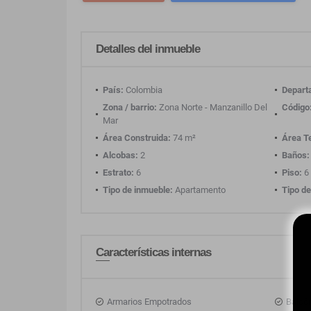
Detalles del inmueble
País:
Colombia
Depart
Zona / barrio:
Zona Norte - Manzanillo Del
Código
Mar
Área Construida:
74 m²
Área T
Alcobas:
2
Baños:
Estrato:
6
Piso:
6
Tipo de inmueble:
Apartamento
Tipo de
Características internas
Armarios Empotrados
Balcó