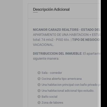
Descripción Adicional
NICANOR CARAZO REALTORS - ESTADO DEL IN
APARTAMENTO DE UNA HABITACION + ESTUDIO E
total: 74 mts2 - PISO 6to. |
TIPO DE NEGOCIO:
CES
VACACIONAL.
DISTRIBUCCION DEL INMUEBLE:
El apartamento c
siguiente manera:
Sala - comedor
Cocina abierta tipo americana
Una habitacion principal con baño privado princip
Una habitacional adicional tipo estudio.
Baño social
Zona de labores