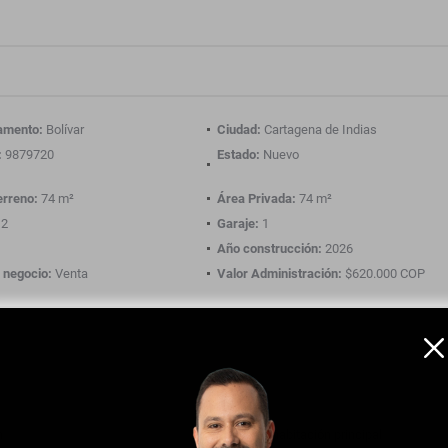
amento:
Bolívar
Ciudad:
Cartagena de Indias
:
9879720
Estado:
Nuevo
erreno:
74 m²
Área Privada:
74 m²
2
Garaje:
1
Año construcción:
2026
 negocio:
Venta
Valor Administración:
$620.000 COP
n
Baño en habitación principal