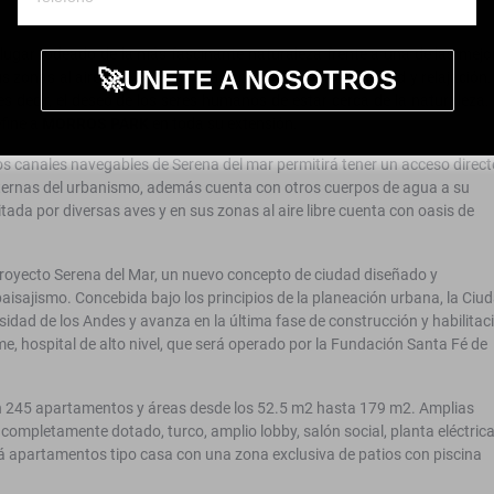
 lugar rodeado de la más fascinante naturaleza frente a una de las mejo
🚀UNETE A NOSOTROS
s zonas al aire libre brindan una experiencia de tranquilidad y relajación.
 es decir, el deseo de los seres humanos de estar cerca de la naturaleza.
fine a
MORROS PARK
en toda su extensión.
os canales navegables de Serena del mar permitirá tener un acceso direct
internas del urbanismo, además cuenta con otros cuerpos de agua a su
tada por diversas aves y en sus zonas al aire libre cuenta con oasis de
royecto Serena del Mar, un nuevo concepto de ciudad diseñado y
aisajismo. Concebida bajo los principios de la planeación urbana, la Ciu
idad de los Andes y avanza en la última fase de construcción y habilitac
e, hospital de alto nivel, que será operado por la Fundación Santa Fé de
n 245 apartamentos y áreas desde los 52.5 m2 hasta 179 m2. Amplias
completamente dotado, turco, amplio lobby, salón social, planta eléctric
rá apartamentos tipo casa con una zona exclusiva de patios con piscina