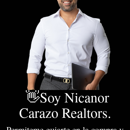
 integral
Doble Ventana
a equipada
Cocina tipo americano
ocial
Ascensor
 zona urbana
Circuito cerrado de TV
e
Gimnasio
es cercanos
Piscina
 Comunal
Trans. público cercano
👋Soy Nicanor
ncia
Zona residencial
s frutales
Áreas Turísticas
Carazo Realtors.
 eléctrica
Playas
za
Vivienda multifamiliar
Permiteme guiarte en la compra y