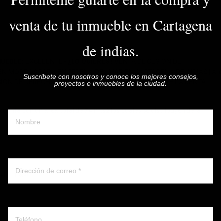
venta de tu inmueble en Cartagena
de indias.
MUEBLE:
EXCELENTE -
¿LO QUIERES?
VENTA DE CESION DE
N MORROS PARK EN SERENA DEL MAR EN CARTAGENA DE INDIAS | Ar
Suscribete con nosotros y conoce los mejores consejos,
ION DE DERECHOS FIDUCIARIOS | EL EDIFICIO PERMITE LA RENTA
proyectos e inmuebles de la ciudad.
Nombre y apellido
uenta con un area total de 74 mts2 los cuales se distribuyen de la
Correo electronico
al y closet
Whatsapp ó telefono