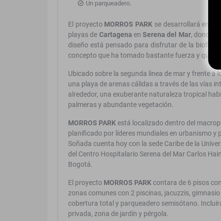
Un parqueadero.
El proyecto
MORROS PARK
se desarrollará en un
playas de
Cartagena
en
Serena del Mar
, donde su
diseño está pensado para disfrutar de la biofilia,
concepto que ha tomado bastante fuerza y que de
Ubicado sobre la segunda linea de mar y frente a l
una playa de arenas cálidas a través de las vías 
alrededor, una exuberante naturaleza tropical habi
palmeras y abundante vegetación.
MORROS PARK
está localizado dentro del macrop
planificado por líderes mundiales en urbanismo y p
Soñada cuenta hoy con la sede Caribe de la Univers
del Centro Hospitalario Serena del Mar Carlos Haim
Bogotá.
El proyecto
MORROS PARK
contara de 6 pisos co
zonas comunes con 2 piscinas, jacuzzis, gimnasio 
cobertura total y parqueadero semisótano. Inclui
privada, zona de jardín y pérgola.