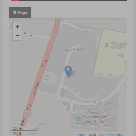
Mapa
+
−
200 m
500 ft
Leaflet
| Wasi - ©
OpenStreetMap