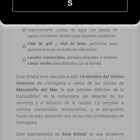
S
disfrutar de:
El
primer Crystal Lagoon
del país, un
impresionante cuerpo de agua con playas de
aguas cristalinas ideales para deportes acuáticos.
Club de golf
y
club de tenis
, perfectos para
quienes buscan un estilo de vida activo.
Locales comerciales
, parques infantiles y amplias
zonas verdes
para disfrutar con la familia.
Baia Kristal está ubicado a solo
14 minutos del Centro
Histórico
de Cartagena y cerca de las playas de
Manzanillo del Mar
, lo que permite disfrutar de la
tranquilidad de la naturaleza sin alejarse de los
servicios y el encanto de la ciudad. La cercanía a
centros comerciales, restaurantes, y el aeropuerto
hacen de esta ubicación una de las más privilegiadas de
Cartagena.
Este apartamento en
Baia Kristal
es una excelente