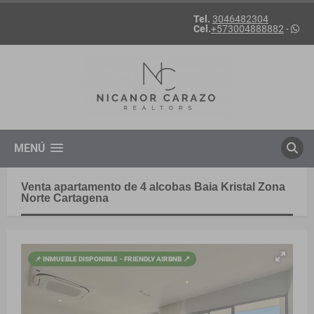
Tel.
3046482304
Cel.
+573004888882
-
MENÚ
Venta apartamento de 4 alcobas Baia Kristal Zona
Norte Cartagena
📌 INMUEBLE DISPONIBLE - FRIENDLY AIRBNB 📍