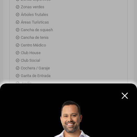
Zonas verdes
Árboles frutales
Áreas Turísticas
Cancha de squash
Cancha de tenis
Centro Médico
Club House
Club Social
Cochera / Garaje
Garita de Entrada
Jardín
Laguna
Oficina de negocios
Planta eléctrica
Playas
Ubicación Exterior