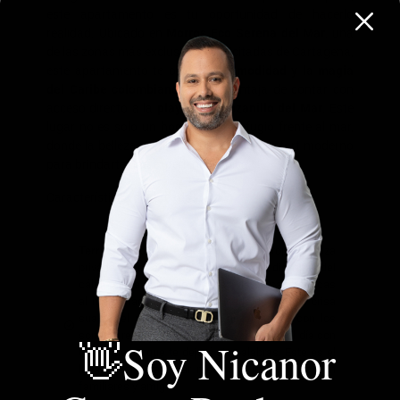
este apartamento es tu oportunidad de hacerlo
realidad. Ubicado en
Morros Eco Serena del Mar
, una
de las zonas más exclusivas y solicitadas de Cartagena,
este apartamento te ofrece l
a comodidad y la magia
del Caribe colombiano
, con la ventaja de contar con
acceso directo a la
playa de Manzanillo del Mar
. Este
lugar no es solo un hogar, es un refugio frente al mar,
donde la belleza natural se une con el confort moderno
para brindarte una experiencia única.
Características destacadas:
Terraza amplia y espectacular
: Tu propia terraza
privada es el espacio perfecto para disfrutar del
cálido clima caribeño y de las vistas panorámicas
al mar. Imagina despertarte cada día con la brisa
suave del mar, disfrutar de un almuerzo con los
sonidos relajantes de las olas y terminar el día con
👋Soy Nicanor
un atardecer que te dejará sin palabras. Este es el
lugar ideal para crear recuerdos imborrables con
familiares y amigos.