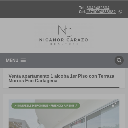
Tel.
3046482304
Cel.
+573004888882
-
MENÚ
Venta apartamento 1 alcoba 1er Piso con Terraza
Morros Eco Cartagena
📌 INMUEBLE DISPONIBLE - FRIENDLY AIRBNB 📍