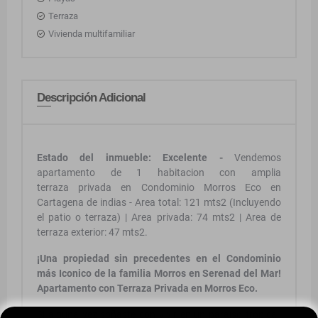
Terraza
Vivienda multifamiliar
Descripción Adicional
Estado del inmueble: Excelente -
Vendemos
apartamento de 1 habitacion con amplia
terraza privada en Condominio Morros Eco en
Cartagena de indias - Area total: 121 mts2 (Incluyendo
el patio o terraza) | Area privada: 74 mts2 | Area de
terraza exterior: 47 mts2.
¡Una propiedad sin precedentes en el Condominio
más Iconico de la familia Morros en Serenad del Mar!
Apartamento con Terraza Privada en Morros Eco.
Si alguna vez soñaste con vivir en un paraíso tropical,