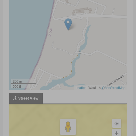
200 m
500 ft
Leaflet
| Wasi - ©
OpenStreetMap
Street View