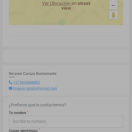
Ver Ubicación
en
street
view
Nicanor Carazo Bustamante
+573004888882
nicanor.carazo@gmail.com
¿Prefieres que te contactemos?
*
Tu nombre
*
Correo electrónico