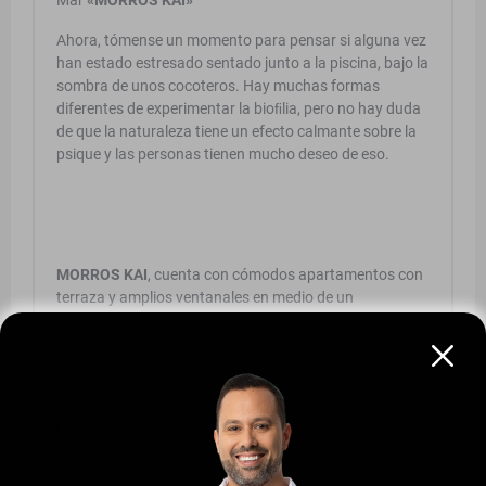
Ahora, tómense un momento para pensar si alguna vez
han estado estresado sentado junto a la piscina, bajo la
sombra de unos cocoteros. Hay muchas formas
diferentes de experimentar la bioﬁlia, pero no hay duda
de que la naturaleza tiene un efecto calmante sobre la
psique y las personas tienen mucho deseo de eso.
MORROS KAI
, cuenta con cómodos apartamentos con
terraza y amplios ventanales en medio de un
condominio con acceso directo a una de las mejores
playas de la ciudad, que le darán a sus habitantes el
privilegio de disfrutar de este tranquilo y paradisíaco
lugar.
Un edificio de 6 pisos con 136 apartamentos y áreas
desde los 71,75 m2 hasta 232 m2. Amplias zonas
comunes con 3 piscinas, 2 jacuzzis, gimnasio