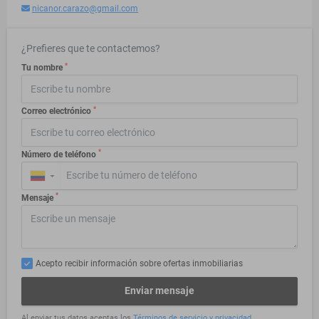
nicanor.carazo@gmail.com
¿Prefieres que te contactemos?
*
Tu nombre
*
Correo electrónico
*
Número de teléfono
▼
*
Mensaje
Acepto recibir información sobre ofertas inmobiliarias
Enviar mensaje
Al enviar tus datos aceptas los
Términos de servicio y privacidad