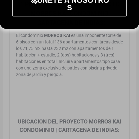
🚀UNETE A NOSOTRO
TIPOS APARTAMENTOS PROYECTO
S
MORROS KAI CONDOMINIO
| CARTAGENA DE INDIAS:
El condominio
MORROS KAI
es una imponente torre de
6 pisos con un total 136 apartamentos con áreas desde
los 71,75 m2 hasta 232 m2 con apartamentos de 1
habitación + estudio, 2 (dos) habitaciones y 3 (tres)
habitaciones en total. Incluirá apartamentos tipo casa
con una zona exclusiva de patios con piscina privada,
zona de jardín y pérgola.
UBICACION DEL PROYECTO MORROS KAI
CONDOMINIO | CARTAGENA DE INDIAS: