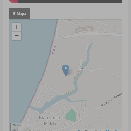
Mapa
+
−
200 m
500 ft