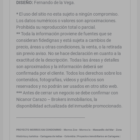
DISEÑO:
Fernando de la Vega.
*
El uso del sitio no esta sujeto a ningún compromiso.
Los datos numéricos o valores son aproximaciones.
Prohibida su reproducción total o parcial.
**
Toda la información proviene de fuentes que se
consideran fidedignas y está sujeta a cambios de
precio, áreas u otras condiciones, la venta, o la retirada
sin previo aviso. No se hace declaración en cuanto a la
exactitud de la descripción. Todas las áreas y detalles
son aproximados y la información deberá ser
confirmada por el cliente. Todos los derechos sobre los
contenidos, fotografías, vídeos y gráficos son
reservados y no podrán ser usados en otro sitio web.
***
Antes de cerrar un negocio se debe confirmar con
Nicanor Carazo – Brokers inmobiliarios, la
disponibilidad actualizada del inmueble promocionado.
-------------------------------------------------------
PROYECTO MORROS KAI CONDOMINIO - Morros Zoe - Morros ìo - Manzanillo del Mar - Zona
Histórica y turística - Cartagena de indias - Colombia | Proyectos inmobiliarios en Cartagena |