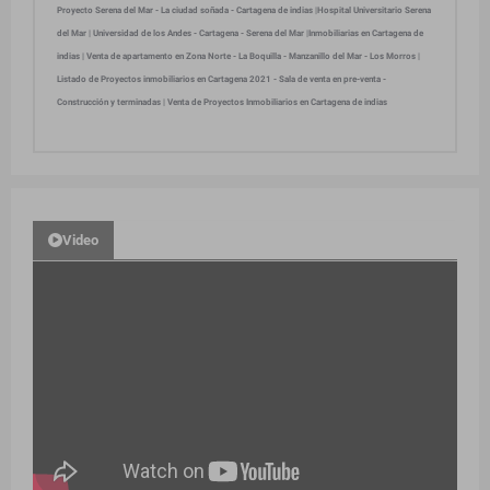
Proyecto Serena del Mar - La ciudad soñada - Cartagena de indias |Hospital Universitario Serena
del Mar | Universidad de los Andes - Cartagena - Serena del Mar |Inmobiliarias en Cartagena de
indias | Venta de apartamento en Zona Norte - La Boquilla - Manzanillo del Mar - Los Morros |
Listado de Proyectos inmobiliarios en Cartagena 2021 - Sala de venta en pre-venta -
Construcción y terminadas | Venta de Proyectos Inmobiliarios en Cartagena de indias
Video