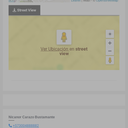
Leaflet
| Wasi - ©
OpenStreetMap
Street View
Ver Ubicación
en
street
view
Nicanor Carazo Bustamante
+573004888882