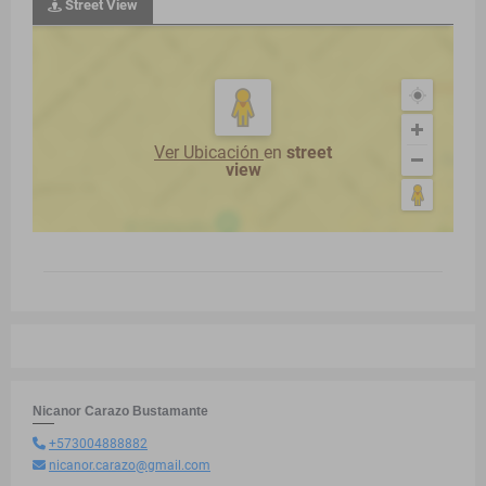
Street View
Ver Ubicación
en
street
view
Nicanor Carazo Bustamante
+573004888882
nicanor.carazo@gmail.com