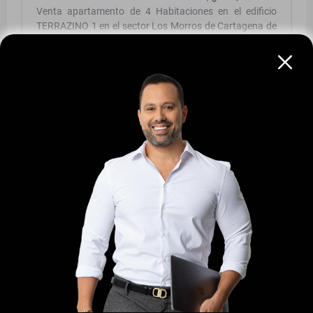
Venta apartamento de 4 Habitaciones en el edificio
TERRAZINO 1 en el sector Los Morros de Cartagena de
Indias | Área construida: 220 Mts2.
¡Bienvenido a tu nuevo hogar en la hermosa ciudad de
Cartagena de Indias! Este amplio y lujoso apartamento
te ofrece todo lo que necesitas para vivir cómoda y
tranquilamente en una de las zonas más exclusivas de
la ciudad.
DISTRIBUCION:
Con una ubicación privilegiada en el
departamento de Bolívar, este apartamento cuenta con
un área total de 220 M2, de los cuales 168 M2 de area
interna y 52 M2 son de terraza. Además, cuenta con 4
amplias habitaciones y 4 baños completos, para que
todos tus seres queridos tengan su propio espacio
privado.
Al ingresar, serás recibido por un acogedor balcón con
una vista panorámica impresionante, ¡ideal para