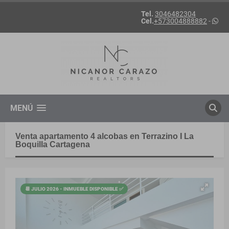
Tel.
3046482304
Cel.
+573004888882
-
MENÚ
Venta apartamento 4 alcobas en Terrazino I La
Boquilla Cartagena
📆 JULIO 2026 - INMUEBLE DISPONIBLE ✅