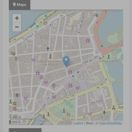
Mapa
+
−
200 m
500 ft
Leaflet
| Wasi - ©
OpenStreetMap