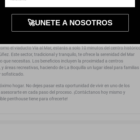
uenta con un centro de negocios, gimnasio con spa, y cancha de tenis,
vida activo y saludable. La planta eléctrica de cobertura total garantiza 
s. El edificio también ofrece gastronomía internacional, salones para
🚀UNETE A NOSOTROS
dad avanzado con CCTV, ascensor, y un moderno lobby que da la bienveni
zación en Cartagena, gracias a su proyección urbanística y su ubicación
como el viaducto Vía al Mar, estarás a solo 10 minutos del centro históric
ez. Este sector, tradicional y tranquilo, te ofrece la serenidad del Mar
lo que necesitas. Los beneficios incluyen la proximidad a centros
 y áreas recreativas, haciendo de La Boquilla un lugar ideal para familias
 sofisticado.
róximo hogar. No dejes pasar esta oportunidad de vivir en uno de los
 asesorarte en cada paso del proceso. ¡Contáctanos hoy mismo y
íble penthouse tiene para ofrecerte!