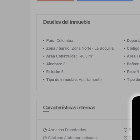
Detalles del inmueble
País:
Colombia
Depart
Zona / barrio:
Zona Norte - La Boquilla
Código
Área Construida:
146.3 m²
Área T
Alcobas:
3
Baños:
Estrato:
6
Piso:
9
Tipo de inmueble:
Apartamento
Tipo de
Características internas
Armarios Empotrados
Balcó
Citófono / Intercomunicador
Clóse