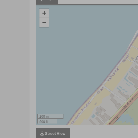
+
−
200 m
500 ft
Street View