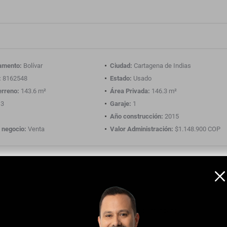
amento:
Bolívar
Ciudad:
Cartagena de Indias
:
8162548
Estado:
Usado
erreno:
143.6 m²
Área Privada:
146.3 m²
3
Garaje:
1
Año construcción:
2015
 negocio:
Venta
Valor Administración:
$1.148.900 COP
n
Barra estilo americano
ts
Cocina integral