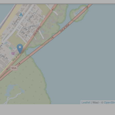
Leaflet
| Wasi - ©
OpenStr