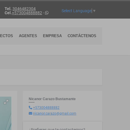
Tel.
3046482304
Select Language
▼
Cel.
+573004888882
-
YECTOS
AGENTES
EMPRESA
CONTÁCTENOS
Nicanor Carazo Bustamante
+573004888882
nicanor.carazo@gmail.com
¿Prefieres que te contactemos?