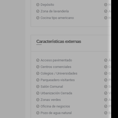
Depósito
Hall d
Zona de lavandería
Aire 
Cocina tipo americano
Habita
Características externas
Acceso pavimentado
Área S
Centros comerciales
Cerca
Colegios / Universidades
Garaj
Parqueadero visitantes
Pisci
Salón Comunal
Sobre 
Urbanización Cerrada
Vigila
Zonas verdes
Áreas 
Oficina de negocios
Planta
Pozo de agua natural
Sala d