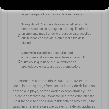
Entorno Natural:
La Boquilla es conocida por su
belleza natural, con manglares y playas vírgenes
que son un refugio para la flora y fauna local. Es un
lugar ideal para los amantes de la naturaleza.
Tranquilidad:
Aunque estás cerca del bullicio del
centro histórico de Cartagena, La Boquilla ofrece
un ambiente más tranquilo y relajado para aquellos
que buscan escapar del ajetreo y el ruido de la
ciudad.
Desarrollo Turístico:
La Boquilla está
experimentando un crecimiento en el desarrollo
turístico, lo que hace que la inversión en
propiedades en esta área sea prometedora.
En resumen, el condominio MORROS ULTRA en La
Boquilla, Cartagena, ofrece un estilo de vida de lujo con
acceso a la playa, comodidades excepcionales y una
ubicación estratégica. Comprar una propiedad en este
lugar no solo te brinda una residencia de alto nivel, sino
también una inversión atractiva en una de las ciudades