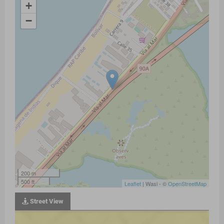
+
−
200 m
500 ft
Leaflet
| Wasi - ©
OpenStreetMap
Street View