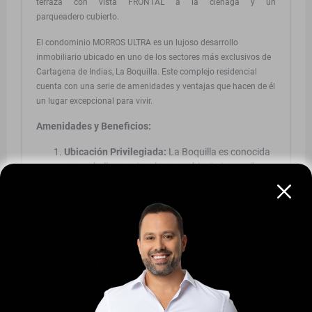
terraza con vista FRONTAL a la cienaga y un
parqueadero cubierto.
El condominio MORROS ULTRA es un lujoso desarrollo
inmobiliario ubicado en uno de los sectores más exclusivos de
Cartagena de Indias, La Boquilla. Este complejo residencial
cuenta con una serie de amenidades y ventajas que hacen de él
un lugar excepcional para vivir.
Amenidades y Beneficios:
Ubicación Privilegiada:
La Boquilla es conocida
por su belleza natural y su ambiente tranquilo.
Morros ULTRA está a pocos minutos del centro
histórico de Cartagena, lo que te permite
disfrutar de la ciudad amurallada y sus
atracciones culturales y gastronómicas con
facilidad.
Acceso Directo a la Playa:
Morros ULTRA tiene
acceso directo a una hermosa playa de arena
blanca y aguas cristalinas, lo que te brinda la
comodidad de disfrutar del mar Caribe a pocos