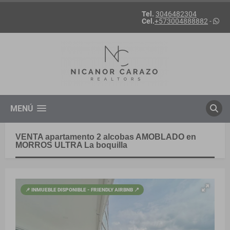
Tel.
3046482304
Cel.
+573004888882
-
MENÚ
VENTA apartamento 2 alcobas AMOBLADO en
MORROS ULTRA La boquilla
📌 INMUEBLE DISPONIBLE - FRIENDLY AIRBNB 📍