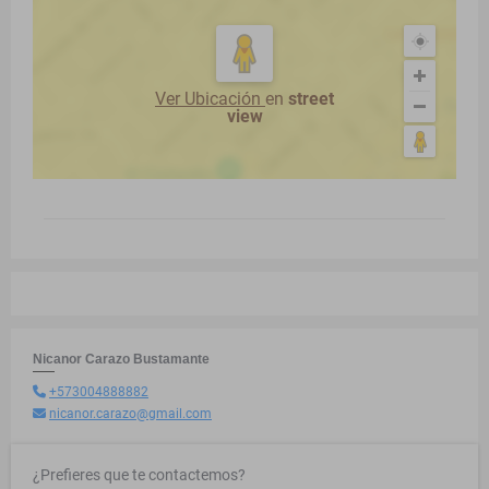
Ver Ubicación
en
street
view
Nicanor Carazo Bustamante
+573004888882
nicanor.carazo@gmail.com
¿Prefieres que te contactemos?