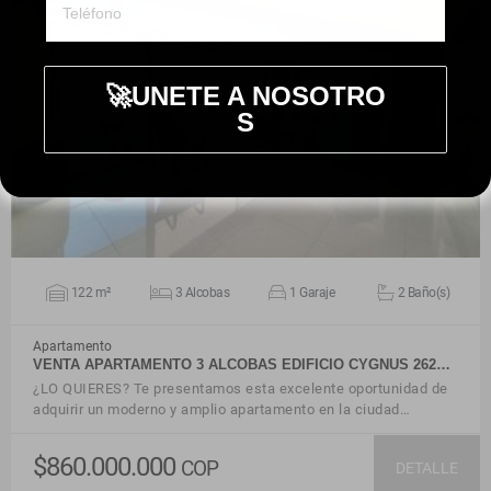
🚀UNETE A NOSOTRO
VER DETALLES
S
122 m²
3 Alcobas
1 Garaje
2 Baño(s)
Apartamento
VENTA APARTAMENTO 3 ALCOBAS EDIFICIO CYGNUS 262…
¿LO QUIERES? Te presentamos esta excelente oportunidad de
adquirir un moderno y amplio apartamento en la ciudad…
$860.000.000
COP
DETALLE