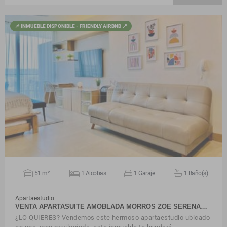
📌 INMUEBLE DISPONIBLE - FRIENDLY AIRBNB 📍
VER DETALLES
51 m²
1 Alcobas
1 Garaje
1 Baño(s)
Apartaestudio
VENTA APARTASUITE AMOBLADA MORROS ZOE SERENA…
¿LO QUIERES? Vendemos este hermoso apartaestudio ubicado