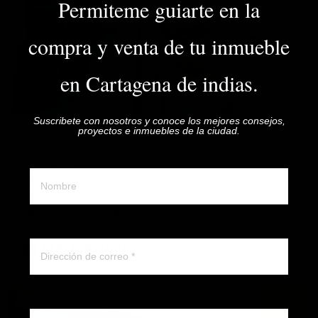
Permiteme guiarte en la
VER DETALLES
compra y venta de tu inmueble
en Cartagena de indias.
Suscribete con nosotros y conoce los mejores consejos,
proyectos e inmuebles de la ciudad.
156.58 m²
4 Alcobas
1 Garaje
4 Baño(s)
Nombre y apellido
Apartamento
VENTA APARTAMENTO 3 HABITACIONES VISTA BAHÍA EDI…
ESTADO DEL INMUEBLE: EXCELENTE | ¿LO QUIERES?
VENDEMOS APARTAMENTO 3 HABITACIONES + ESTUDI…
Correo electronico
$1.800.000.000
COP
DETALLE
Whatsapp ó telefono
📆 JULIO 2026 - INMUEBLE DISPONIBLE ✅