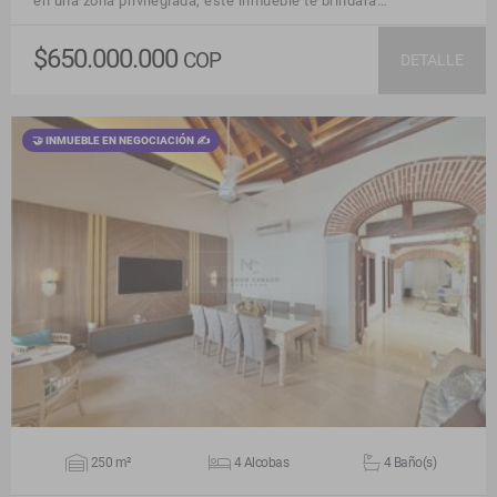
en una zona privilegiada, este inmueble te brindará…
$650.000.000
COP
DETALLE
🤝 INMUEBLE EN NEGOCIACIÓN ✍
VER DETALLES
250 m²
4 Alcobas
4 Baño(s)