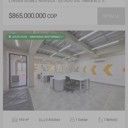
LORENA GOMEZ NORIEGA - ESTADO DEL INMUEBLE: E…
$865.000.000
COP
DETALLE
📆 JULIO 2026 - INMUEBLE DISPONIBLE ✅
VER DETALLES
160 m²
0 Alcobas
1 Garaje
1 Baño(s)