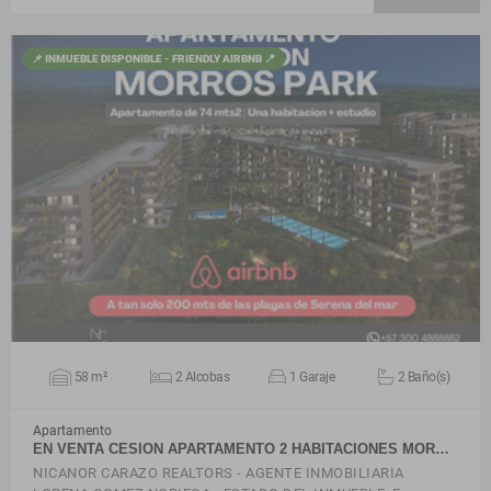
📌 INMUEBLE DISPONIBLE - FRIENDLY AIRBNB 📍
VER DETALLES
58 m²
2 Alcobas
1 Garaje
2 Baño(s)
Apartamento
EN VENTA CESION APARTAMENTO 2 HABITACIONES MOR…
NICANOR CARAZO REALTORS - AGENTE INMOBILIARIA