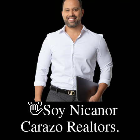
192 m²
2 Alcobas
2 Garaje
2.5 Baño(s)
Apartamento
VENTA APARTAMENTO 2 ALCOBAS + ESTUDIO ALTOZANO…
¿LO QUIERES? 🌅 Vendemos espectacular apartamento de
2 habitaciones + ESTUDIO y terraza amplia en Cartagena…
$2.700.000.000
COP
DETALLE
👋Soy Nicanor
🤝 INMUEBLE EN NEGOCIACIÓN ✍
Carazo Realtors.