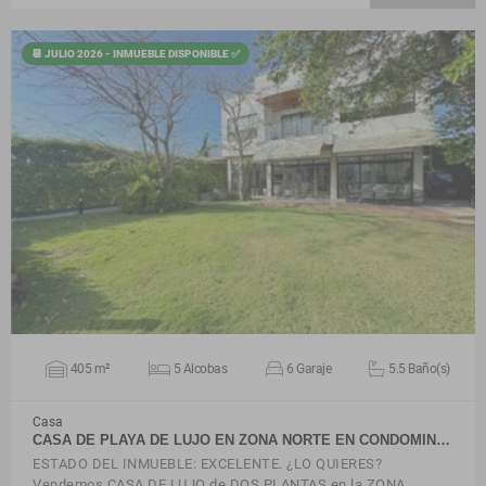
📆 JULIO 2026 - INMUEBLE DISPONIBLE ✅
VER DETALLES
405 m²
5 Alcobas
6 Garaje
5.5 Baño(s)
Casa
CASA DE PLAYA DE LUJO EN ZONA NORTE EN CONDOMIN…
ESTADO DEL INMUEBLE: EXCELENTE. ¿LO QUIERES?
Vendemos CASA DE LUJO de DOS PLANTAS en la ZONA…