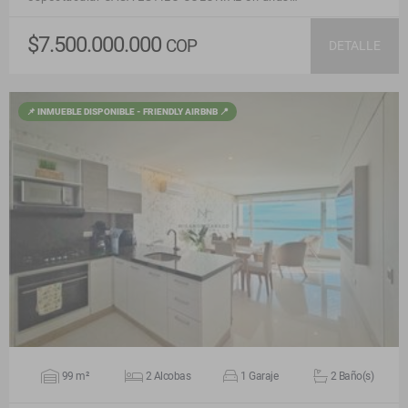
$7.500.000.000
COP
DETALLE
📌 INMUEBLE DISPONIBLE - FRIENDLY AIRBNB 📍
VER DETALLES
99 m²
2 Alcobas
1 Garaje
2 Baño(s)