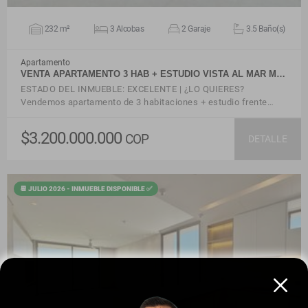
232 m²
3 Alcobas
2 Garaje
3.5 Baño(s)
Apartamento
VENTA APARTAMENTO 3 HAB + ESTUDIO VISTA AL MAR M…
ESTADO DEL INMUEBLE: EXCELENTE | ¿LO QUIERES?
Vendemos apartamento de 3 habitaciones + estudio frente…
$3.200.000.000
COP
DETALLE
📆 JULIO 2026 - INMUEBLE DISPONIBLE ✅
VER DETALLES