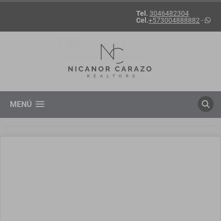
Tel.
3046482304
Cel.
+573004888882
-
MENÚ