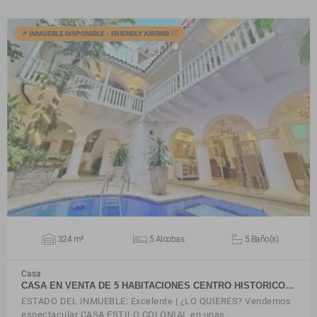
📌 INMUEBLE DISPONIBLE - FRIENDLY AIRBNB 🙋‍♂️
VER DETALLES
324 m²
5 Alcobas
5 Baño(s)
Casa
CASA EN VENTA DE 5 HABITACIONES CENTRO HISTORICO…
ESTADO DEL INMUEBLE: Excelente | ¿LO QUIERES? Vendemos
espectacular CASA ESTILO COLONIAL en unas…