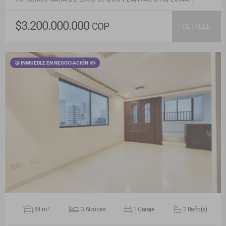
$3.200.000.000
COP
DETALLE
🤝 INMUEBLE EN NEGOCIACIÓN ✍
VER DETALLES
84 m²
3 Alcobas
1 Garaje
2 Baño(s)