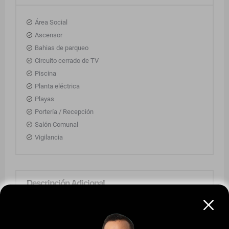
Área Social
Ascensor
Bahias de parqueo
Circuito cerrado de TV
Piscina
Planta eléctrica
Playas
Portería / Recepción
Salón Comunal
Vigilancia
Descripción Adicional
.