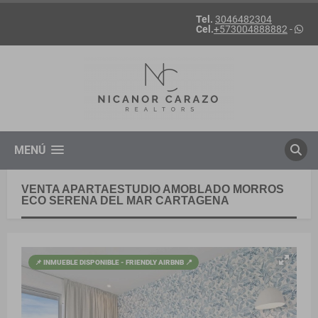
Tel.
3046482304
Cel.
+573004888882
-
MENÚ
VENTA APARTAESTUDIO AMOBLADO MORROS
ECO SERENA DEL MAR CARTAGENA
📌 INMUEBLE DISPONIBLE - FRIENDLY AIRBNB 📍