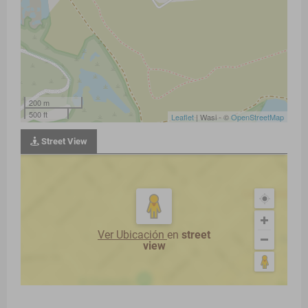
200 m
500 ft
Leaflet
| Wasi - ©
OpenStreetMap
Street View
Ver Ubicación
en
street
view